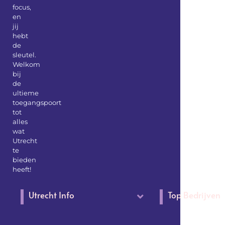
focus,
en
jij
hebt
de
sleutel.
Welkom
bij
de
ultieme
toegangspoort
tot
alles
wat
Utrecht
te
bieden
heeft!
Utrecht Info
Top Bedrijven