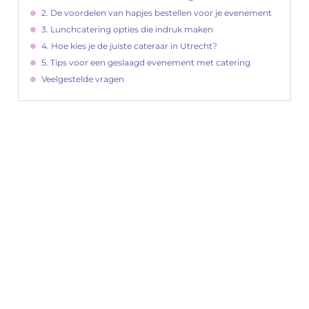
2. De voordelen van hapjes bestellen voor je evenement
3. Lunchcatering opties die indruk maken
4. Hoe kies je de juiste cateraar in Utrecht?
5. Tips voor een geslaagd evenement met catering
Veelgestelde vragen
"
Latenu ons aanvangen en ontdekken hoe
lokale reclame uw bedrijfsgroei kan
bevorderen
Laten we beginnen