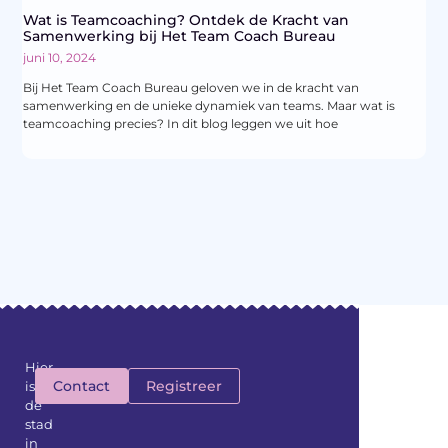
Wat is Teamcoaching? Ontdek de Kracht van
Samenwerking bij Het Team Coach Bureau
juni 10, 2024
Bij Het Team Coach Bureau geloven we in de kracht van
samenwerking en de unieke dynamiek van teams. Maar wat is
teamcoaching precies? In dit blog leggen we uit hoe
Hier
Contact
Registreer
is
de
stad
in