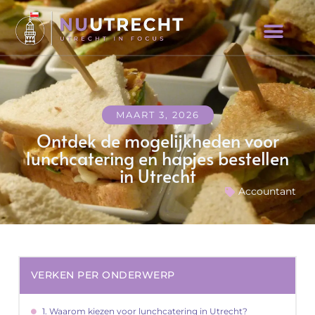
MAART 3, 2026
Ontdek de mogelijkheden voor
lunchcatering en hapjes bestellen
in Utrecht
Accountant
VERKEN PER ONDERWERP
1. Waarom kiezen voor lunchcatering in Utrecht?