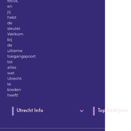
focus,
en
jij
hebt
de
sleutel.
Welkom
bij
de
ultieme
toegangspoort
tot
alles
wat
Utrecht
te
bieden
heeft!
Utrecht Info
Top Bedrijven