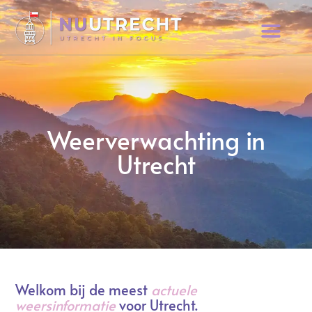
Weerverwachting in
Utrecht
Welkom bij de meest
actuele
weersinformatie
voor Utrecht.