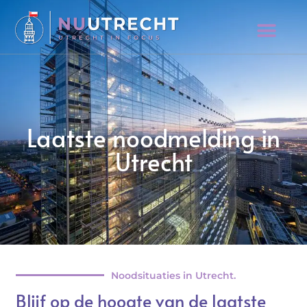
Laatste noodmelding in
Utrecht
Noodsituaties in Utrecht.
Blijf op de hoogte van de laatste