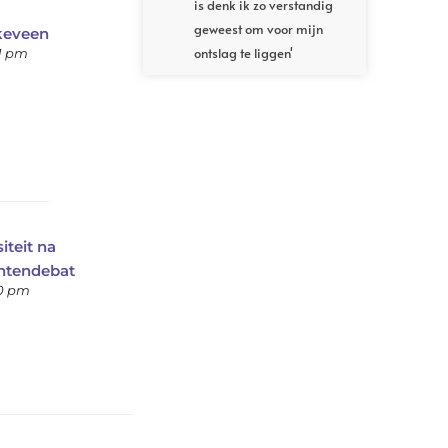
is denk ik zo verstandig
geweest om voor mijn
keveen
ontslag te liggen'
01 pm
iteit na
entendebat
20 pm