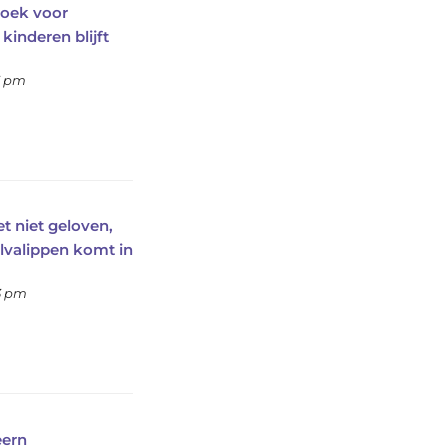
oek voor
inderen blijft
5 pm
t niet geloven,
ulvalippen komt in
33 pm
eern