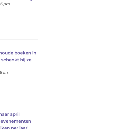
:06 pm
enoude boeken in
 schenkt hij ze
46 am
aar april
e evenementen
jken per jaar'