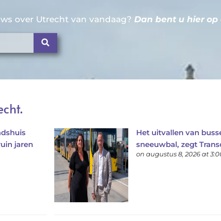
euws over Utrecht van vandaag?
Dan bent u hier op 
echt.
aadshuis
Het uitvallen van busse
uin jaren
sneeuwbal, zegt Trans
on augustus 8, 2026 at 3: