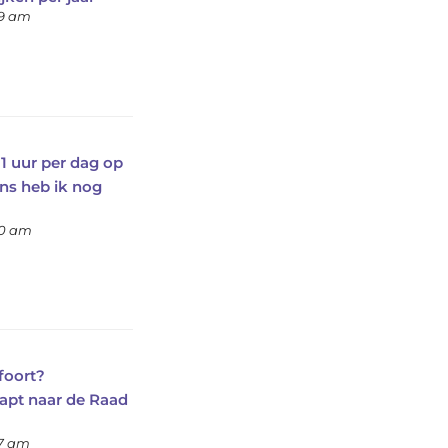
09 am
11 uur per dag op
ans heb ik nog
00 am
foort?
apt naar de Raad
47 am