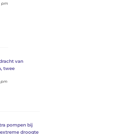
54 pm
dracht van
, twee
5 pm
tra pompen bij
 extreme droogte