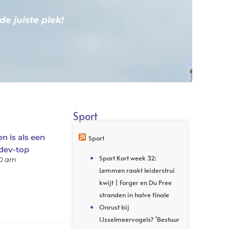
de juiste plek!
Sport
n is als een
Sport
dev-top
Sport Kort week 32:
00 am
Lemmen raakt leiderstrui
kwijt | Forger en Du Pree
stranden in halve finale
Onrust bij
IJsselmeervogels? 'Bestuur