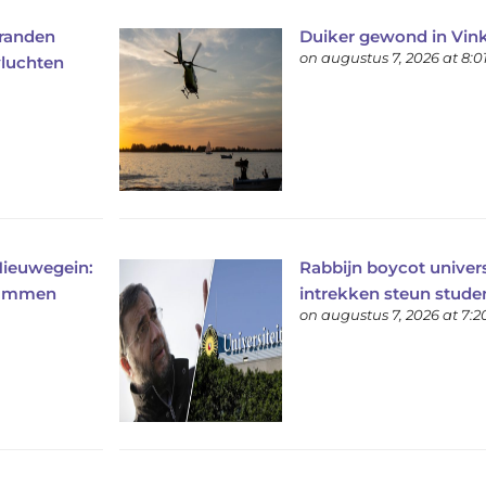
randen
Duiker gewond in Vin
on augustus 7, 2026 at 8:
vluchten
Nieuwegein:
Rabbijn boycot univers
vlammen
intrekken steun stud
on augustus 7, 2026 at 7: