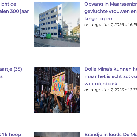
icht de
Opvang in Maarssenbr
len 300 jaar
gevluchte vrouwen en k
langer open
on augustus 7, 2026 at 6:1
artje (35)
Dolle Mina's kunnen he
is
maar het is echt zo: v
woordenboek
on augustus 7, 2026 at 2:
: 'Ik hoop
Brandje in loods De M