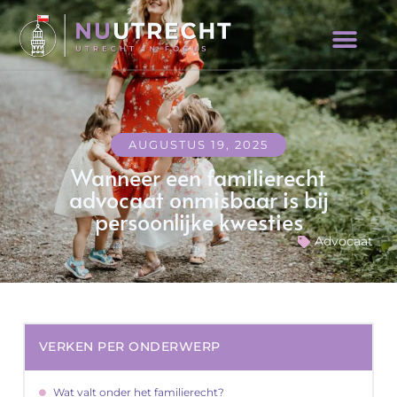
AUGUSTUS 19, 2025
Wanneer een familierecht
advocaat onmisbaar is bij
persoonlijke kwesties
Advocaat
VERKEN PER ONDERWERP
Wat valt onder het familierecht?