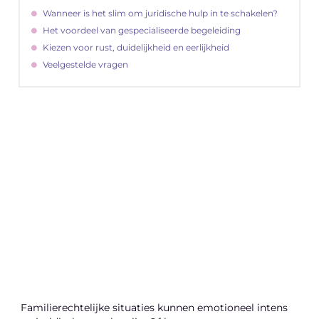
Wanneer is het slim om juridische hulp in te schakelen?
Het voordeel van gespecialiseerde begeleiding
Kiezen voor rust, duidelijkheid en eerlijkheid
Veelgestelde vragen
"
Latenu ons aanvangen en ontdekken hoe
lokale reclame uw bedrijfsgroei kan
bevorderen
Laten we beginnen
Familierechtelijke situaties kunnen emotioneel intens