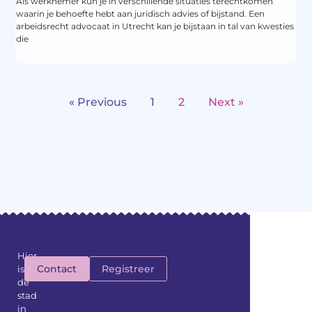
Als werknemer kun je in verschillende situaties terechtkomen
waarin je behoefte hebt aan juridisch advies of bijstand. Een
arbeidsrecht advocaat in Utrecht kan je bijstaan in tal van kwesties
die
« Previous
1
2
Next »
Hier
Contact
Registreer
is
de
stad
in