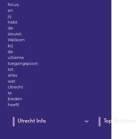
focus,
en
jij
hebt
de
sleutel.
Welkom
bij
de
ultieme
toegangspoort
tot
alles
wat
Utrecht
te
bieden
heeft!
Utrecht Info
Top Bedrijven