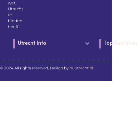
wat
Utrecht
te
bieden
heeft!
Utrecht Info
Top Bedrijven
© 2024 All rights reserved. Design by
nuutrecht.nl