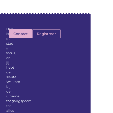
Hier
Contact
Registreer
is
de
stad
in
focus,
en
jij
hebt
de
sleutel.
Welkom
bij
de
ultieme
toegangspoort
tot
alles