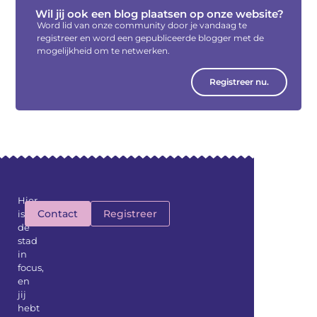
Wil jij ook een blog plaatsen op onze website?
Word lid van onze community door je vandaag te
registreer en word een gepubliceerde blogger met de
mogelijkheid om te netwerken.
Registreer nu.
Hier
Contact
Registreer
is
de
stad
in
focus,
en
jij
hebt