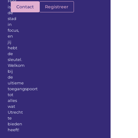
Hier
Contact
Registreer
is
de
stad
in
focus,
en
jij
hebt
de
sleutel.
Welkom
bij
de
ultieme
toegangspoort
tot
alles
wat
Utrecht
te
bieden
heeft!