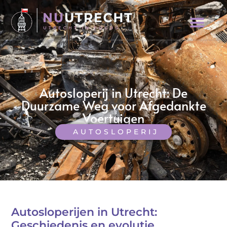
Autosloperij in Utrecht: De
Duurzame Weg voor Afgedankte
Voertuigen
AUTOSLOPERIJ
Autosloperijen in Utrecht:
Geschiedenis en evolutie