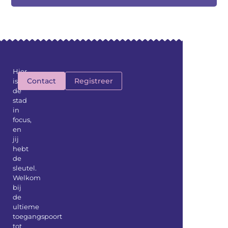
Hier
Contact
Registreer
is
de
stad
in
focus,
en
jij
hebt
de
sleutel.
Welkom
bij
de
ultieme
toegangspoort
tot