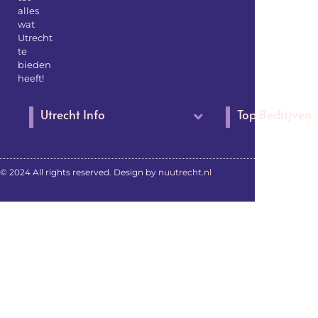
alles
wat
Utrecht
te
bieden
heeft!
Utrecht Info
Top Bedrijven
© 2024 All rights reserved. Design by
nuutrecht.nl