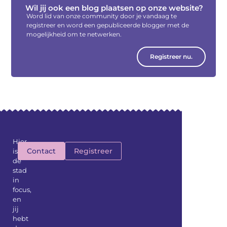
Wil jij ook een blog plaatsen op onze website?
Word lid van onze community door je vandaag te
registreer en word een gepubliceerde blogger met de
mogelijkheid om te netwerken.
Registreer nu.
Hier
Contact
Registreer
is
de
stad
in
focus,
en
jij
hebt