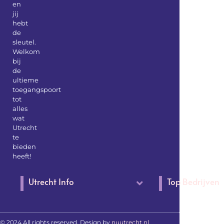
en
jij
hebt
de
sleutel.
Welkom
bij
de
ultieme
toegangspoort
tot
alles
wat
Utrecht
te
bieden
heeft!
Utrecht Info
Top Bedrijven
© 2024 All rights reserved. Design by
nuutrecht.nl