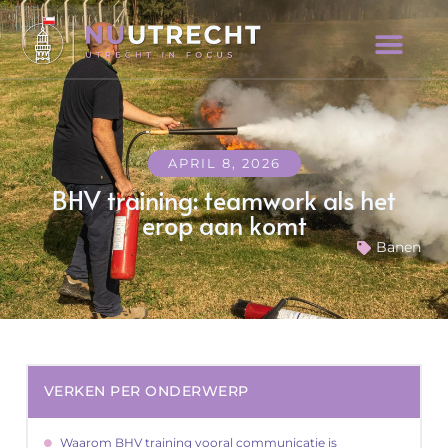
APRIL 8, 2026
BHV training: teamwork als het
erop aan komt
Banen
VERKEN PER ONDERWERP
Waarom BHV training vooral communicatie is