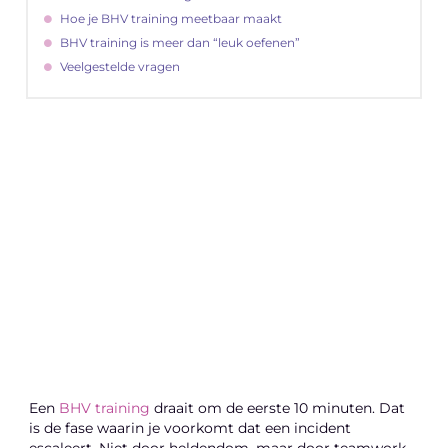
Hoe je BHV training meetbaar maakt
BHV training is meer dan “leuk oefenen”
Veelgestelde vragen
"
Latenu ons aanvangen en ontdekken hoe
lokale reclame uw bedrijfsgroei kan
bevorderen
Laten we beginnen
Een
BHV training
draait om de eerste 10 minuten. Dat
is de fase waarin je voorkomt dat een incident
escaleert. Niet door heldendom, maar door teamwork.