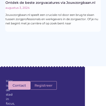
Ontdek de beste zorgvacatures via Jouwzorgbaan.nl
augustus 3, 2024
Jouwzorgbaan.nl speelt een cruciale rol door een brug te slaan
tussen zorgprofessionals en werkgevers in de zorgsector. Of je nu
net begint met je carrière of op zoek bent naar
Hier
Contact
Registreer
is
de
stad
in
focus,