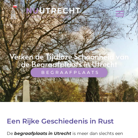
Verken de Tijdloze Schoonheid van
de Begraafplaats in Utrecht
BEGRAAFPLAATS
Een Rijke Geschiedenis in Rust
De
begraafplaats in Utrecht
is meer dan slechts een