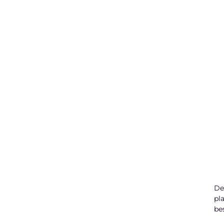
De
pl
be