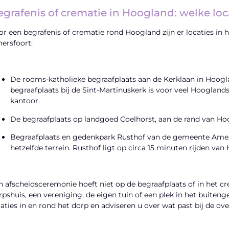
egrafenis of crematie in Hoogland: welke loca
or een begrafenis of crematie rond Hoogland zijn er locaties in 
ersfoort:
De rooms-katholieke begraafplaats aan de Kerklaan in Hooglan
begraafplaats bij de Sint-Martinuskerk is voor veel Hoogland
kantoor.
De begraafplaats op landgoed Coelhorst, aan de rand van Hoo
Begraafplaats en gedenkpark Rusthof van de gemeente Ame
hetzelfde terrein. Rusthof ligt op circa 15 minuten rijden van
n afscheidsceremonie hoeft niet op de begraafplaats of in het c
rpshuis, een vereniging, de eigen tuin of een plek in het buite
caties in en rond het dorp en adviseren u over wat past bij de ove