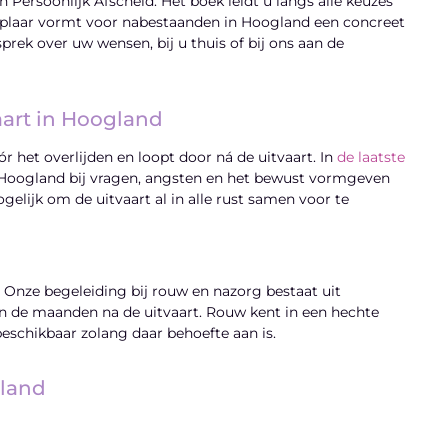
Persoonlijk Afscheid. Het boek leidt u langs alle keuzes
emplaar vormt voor nabestaanden in Hoogland een concreet
rek over uw wensen, bij u thuis of bij ons aan de
aart in Hoogland
 het overlijden en loopt door ná de uitvaart. In
de laatste
 Hoogland bij vragen, angsten en het bewust vormgeven
elijk om de uitvaart al in alle rust samen voor te
 Onze begeleiding bij rouw en nazorg bestaat uit
 in de maanden na de uitvaart. Rouw kent in een hechte
schikbaar zolang daar behoefte aan is.
gland