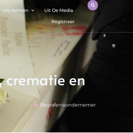
r ons kennen
Uit De Media
Registreer
, crematie en
p
Begrafenisondernemer