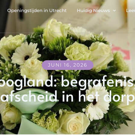
Openingstijden in Utrecht
Huidig Nieuws
Lee
JUNI 16, 2026
Hoogland: begrafenis
afscheid in het dor