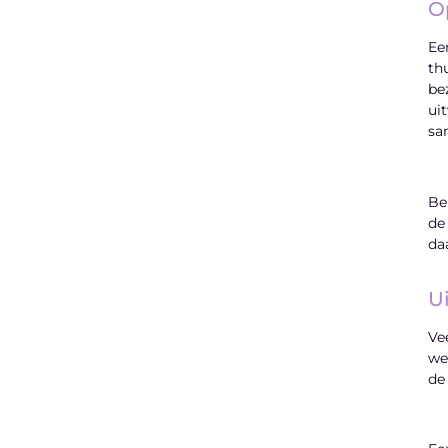
O
Ee
th
be
ui
sa
Be
de
da
U
Ve
we
de