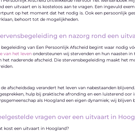
n Persoonlijk Afscheid ontwikkelde hiervoor het wensenboek Mijn 
nd een uitvaart en is kosteloos aan te vragen. Een ingevuld ex
artpunt op het moment dat het nodig is. Ook een persoonlijk gesp
rklaan, behoort tot de mogelijkheden.
tervensbegeleiding en nazorg rond een uitv
 begeleiding van Een Persoonlijk Afscheid begint waar nodig vóór
se van het leven
ondersteunen wij stervenden en hun naasten in
n het naderende afscheid. Die stervensbegeleiding maakt het mog
reiden.
 de afscheidsdag verandert het leven van nabestaanden blijvend.
gesprekken, hulp bij praktische afronding en een luisterend oor
rpsgemeenschap als Hoogland een eigen dynamiek; wij blijven be
eelgestelde vragen over een uitvaart in Hoo
t kost een uitvaart in Hoogland?