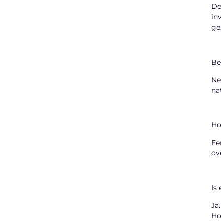
De
in
ge
Be
Ne
na
Ho
Ee
ov
Is
Ja
Ho