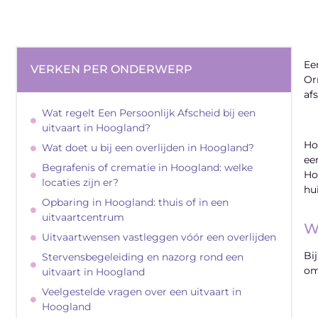
Ee
VERKEN PER ONDERWERP
Or
af
Wat regelt Een Persoonlijk Afscheid bij een
uitvaart in Hoogland?
Ho
Wat doet u bij een overlijden in Hoogland?
ee
Begrafenis of crematie in Hoogland: welke
Ho
locaties zijn er?
hui
Opbaring in Hoogland: thuis of in een
uitvaartcentrum
W
Uitvaartwensen vastleggen vóór een overlijden
Bi
Stervensbegeleiding en nazorg rond een
om
uitvaart in Hoogland
Veelgestelde vragen over een uitvaart in
Hoogland