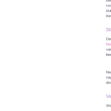
Ee
ro
st
Ke
S
De
fa
va
be
Na
na
do
V
Wa