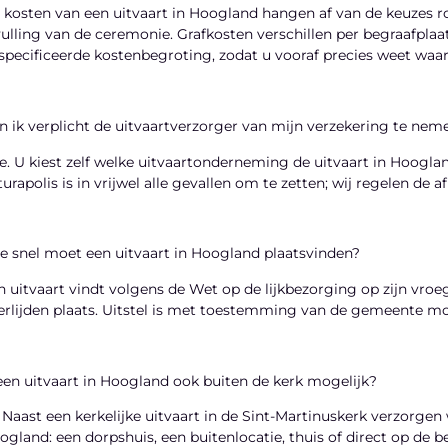
 kosten van een uitvaart in Hoogland hangen af van de keuzes ro
vulling van de ceremonie. Grafkosten verschillen per begraafplaa
specificeerde kostenbegroting, zodat u vooraf precies weet waar
n ik verplicht de uitvaartverzorger van mijn verzekering te ne
e. U kiest zelf welke uitvaartonderneming de uitvaart in Hoogla
turapolis is in vrijwel alle gevallen om te zetten; wij regelen de 
e snel moet een uitvaart in Hoogland plaatsvinden?
n uitvaart vindt volgens de Wet op de lijkbezorging op zijn vroe
erlijden plaats. Uitstel is met toestemming van de gemeente moge
 een uitvaart in Hoogland ook buiten de kerk mogelijk?
. Naast een kerkelijke uitvaart in de Sint-Martinuskerk verzorgen 
ogland: een dorpshuis, een buitenlocatie, thuis of direct op de b