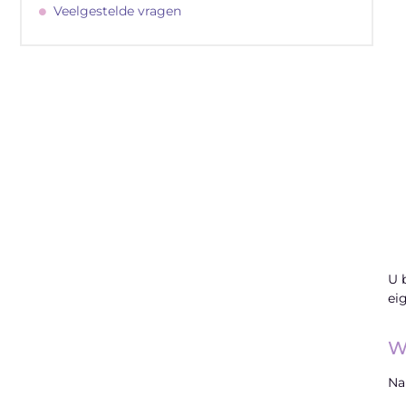
Veelgestelde vragen
"
Latenu ons aanvangen en ontdekken
hoe lokale reclame uw bedrijfsgroei kan
bevorderen
U 
ei
Laten we beginnen
W
Na