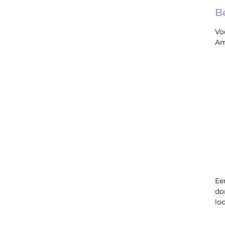
B
Vo
Am
Ee
do
lo