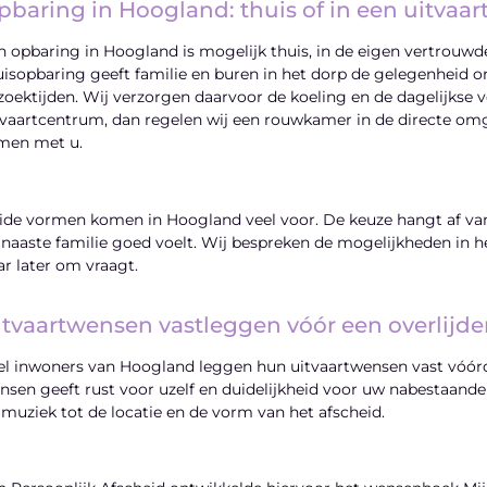
pbaring in Hoogland: thuis of in een uitvaa
n opbaring in Hoogland is mogelijk thuis, in de eigen vertrouwd
uisopbaring geeft familie en buren in het dorp de gelegenheid
zoektijden. Wij verzorgen daarvoor de koeling en de dagelijkse v
tvaartcentrum, dan regelen wij een rouwkamer in de directe 
men met u.
ide vormen komen in Hoogland veel voor. De keuze hangt af van 
 naaste familie goed voelt. Wij bespreken de mogelijkheden in he
ar later om vraagt.
itvaartwensen vastleggen vóór een overlijd
el inwoners van Hoogland leggen hun uitvaartwensen vast vóórda
nsen geeft rust voor uzelf en duidelijkheid voor uw nabestaanden
 muziek tot de locatie en de vorm van het afscheid.