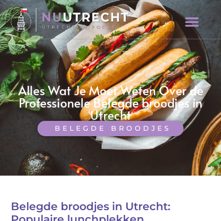
Alles Wat Je Moet Weten Over de
Professionele Belegde broodjes in
Utrecht
BELEGDE BROODJES
Belegde broodjes in Utrecht:
Populaire lunchplekken