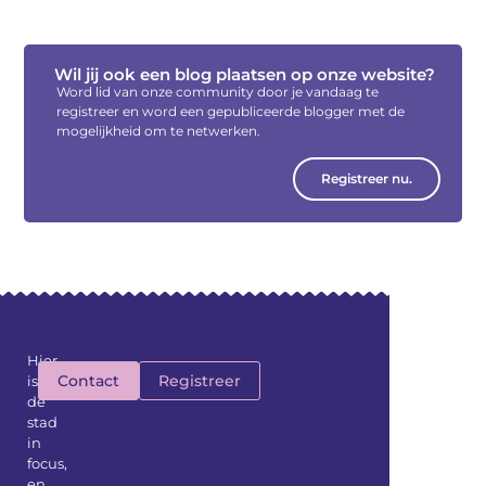
Wil jij ook een blog plaatsen op onze website?
Word lid van onze community door je vandaag te
registreer en word een gepubliceerde blogger met de
mogelijkheid om te netwerken.
Registreer nu.
Hier
Contact
Registreer
is
de
stad
in
focus,
en