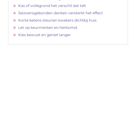
Kas of vollegrond het verschil dat telt
Seizoensgebonden denken versterkt het effect
Korte ketens steunen kwekers dichtbij huis
Let op keurmerken en herkomst
Kies bewust en geniet langer
"
Latenu ons aanvangen en ontdekken hoe
lokale reclame uw bedrijfsgroei kan
bevorderen
Laten we beginnen