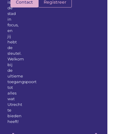
Contact
Registreer
is
de
stad
in
focus,
en
jij
hebt
de
sleutel.
Welkom
bij
de
ultieme
toegangspoort
tot
alles
wat
Utrecht
te
bieden
heeft!