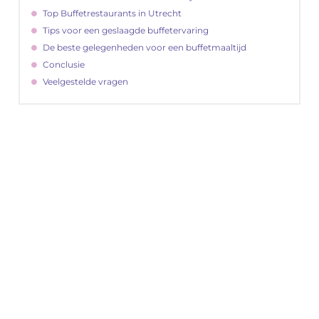
Top Buffetrestaurants in Utrecht
Tips voor een geslaagde buffetervaring
De beste gelegenheden voor een buffetmaaltijd
Conclusie
Veelgestelde vragen
"
Latenu ons aanvangen en ontdekken hoe
lokale reclame uw bedrijfsgroei kan
bevorderen
Laten we beginnen