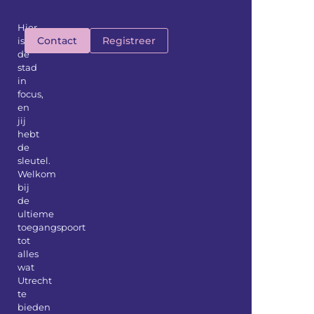
Hier
Contact
Registreer
is
de
stad
in
focus,
en
jij
hebt
de
sleutel.
Welkom
bij
de
ultieme
toegangspoort
tot
alles
wat
Utrecht
te
bieden