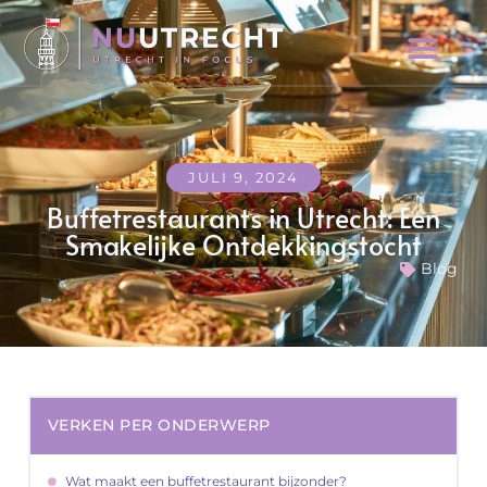
JULI 9, 2024
Buffetrestaurants in Utrecht: Een
Smakelijke Ontdekkingstocht
Blog
VERKEN PER ONDERWERP
Wat maakt een buffetrestaurant bijzonder?