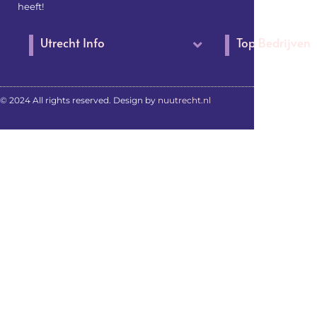
heeft!
Utrecht Info
Top Bedrijven
© 2024 All rights reserved. Design by
nuutrecht.nl