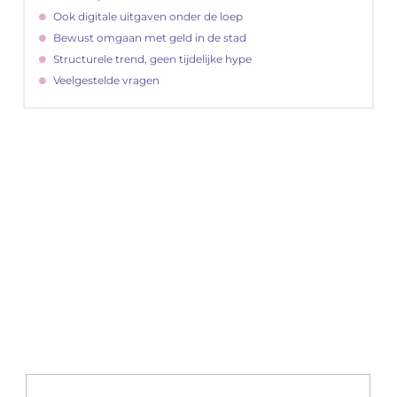
Ook digitale uitgaven onder de loep
Bewust omgaan met geld in de stad
Structurele trend, geen tijdelijke hype
Veelgestelde vragen
"
Latenu ons aanvangen en ontdekken hoe
lokale reclame uw bedrijfsgroei kan
bevorderen
Laten we beginnen