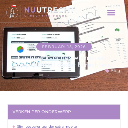
FEBRUARI 15, 2026
Cashback-acties winnen aan
populariteit onder Utrechters
Blog
VERKEN PER ONDERWERP
Slim besparen zonder extra moeite