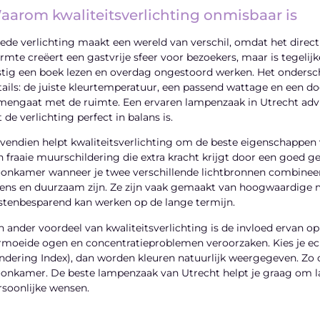
aarom kwaliteitsverlichting onmisbaar is
ede verlichting maakt een wereld van verschil, omdat het direct i
rmte creëert een gastvrije sfeer voor bezoekers, maar is tegelijke
stig een boek lezen en overdag ongestoord werken. Het ondersche
tails: de juiste kleurtemperatuur, een passend wattage en een do
mengaat met de ruimte. Een ervaren lampenzaak in Utrecht advis
 de verlichting perfect in balans is.
vendien helpt kwaliteitsverlichting om de beste eigenschappen v
n fraaie muurschildering die extra kracht krijgt door een goed g
onkamer wanneer je twee verschillende lichtbronnen combineert
tens en duurzaam zijn. Ze zijn vaak gemaakt van hoogwaardige m
stenbesparend kan werken op de lange termijn.
n ander voordeel van kwaliteitsverlichting is de invloed ervan op 
rmoeide ogen en concentratieproblemen veroorzaken. Kies je e
ndering Index), dan worden kleuren natuurlijk weergegeven. Zo on
onkamer. De beste lampenzaak van Utrecht helpt je graag om lam
rsoonlijke wensen.