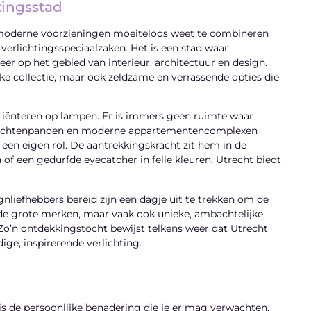
tingsstad
e moderne voorzieningen moeiteloos weet te combineren
 verlichtingsspeciaalzaken. Het is een stad waar
eer op het gebied van interieur, architectuur en design.
eke collectie, maar ook zeldzame en verrassende opties die
oriënteren op lampen. Er is immers geen ruimte waar
ele grachtenpanden en moderne appartementencomplexen
te een eigen rol. De aantrekkingskracht zit hem in de
n of een gedurfde eyecatcher in felle kleuren, Utrecht biedt
signliefhebbers bereid zijn een dagje uit te trekken om de
en de grote merken, maar vaak ook unieke, ambachtelijke
Zo’n ontdekkingstocht bewijst telkens weer dat Utrecht
e, inspirerende verlichting.
s de persoonlijke benadering die je er mag verwachten.