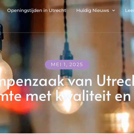
Openingstijden in Utrecht
Huidig Nieuws
Lee
MEI 1, 2025
penzaak van Utrecht
te met kwaliteit en