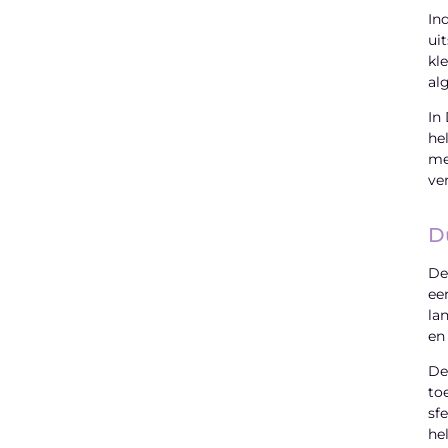
In
ui
kl
al
In
he
me
ve
D
De
ee
la
en
De
to
sf
he