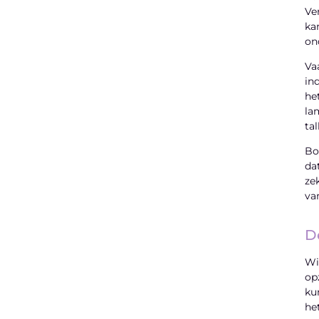
Ve
ka
on
Va
in
he
la
ta
Bo
da
ze
va
De
Wi
op
ku
he