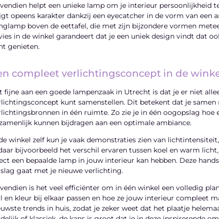
vendien helpt een unieke lamp om je interieur persoonlijkheid te 
ijgt opeens karakter dankzij een eyecatcher in de vorm van een a
nglamp boven de eettafel, die met zijn bijzondere vormen meteen
vies in de winkel garandeert dat je een uniek design vindt dat oo
nt genieten.
en compleet verlichtingsconcept in de winke
t fijne aan een goede lampenzaak in Utrecht is dat je er niet a
rlichtingsconcept kunt samenstellen. Dit betekent dat je samen
rlichtingsbronnen in één ruimte. Zo zie je in één oogopslag hoe
zamenlijk kunnen bijdragen aan een optimale ambiance.
 de winkel zelf kun je vaak demonstraties zien van lichtintensiteit
 daar bijvoorbeeld het verschil ervaren tussen koel en warm licht,
fect een bepaalde lamp in jouw interieur kan hebben. Deze hands-
 slag gaat met je nieuwe verlichting.
vendien is het veel efficiënter om in één winkel een volledig pla
ijl en kleur bij elkaar passen en hoe ze jouw interieur compleet
euwste trends in huis, zodat je zeker weet dat het plaatje helemaa
ndelijk of klassiek, de kans is groot dat je in deze inspirerende o