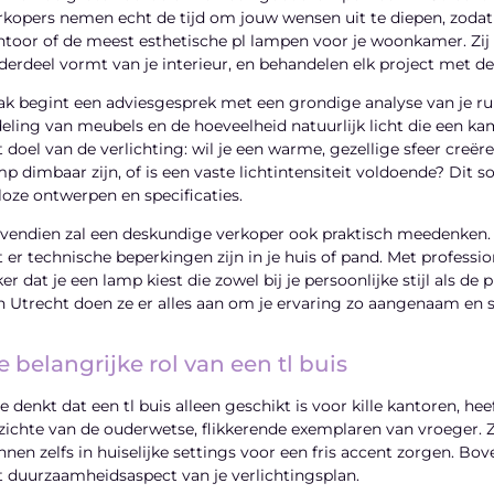
rkopers nemen echt de tijd om jouw wensen uit te diepen, zodat
ntoor of de meest esthetische pl lampen voor je woonkamer. Zij 
derdeel vormt van je interieur, en behandelen elk project met de 
ak begint een adviesgesprek met een grondige analyse van je rui
deling van meubels en de hoeveelheid natuurlijk licht die een k
t doel van de verlichting: wil je een warme, gezellige sfeer creëre
mp dimbaar zijn, of is een vaste lichtintensiteit voldoende? Dit 
lloze ontwerpen en specificaties.
vendien zal een deskundige verkoper ook praktisch meedenken. H
t er technische beperkingen zijn in je huis of pand. Met profess
ker dat je een lamp kiest die zowel bij je persoonlijke stijl als 
n Utrecht doen ze er alles aan om je ervaring zo aangenaam en 
 belangrijke rol van een tl buis
e denkt dat een tl buis alleen geschikt is voor kille kantoren, hee
zichte van de ouderwetse, flikkerende exemplaren van vroeger. Ze
nnen zelfs in huiselijke settings voor een fris accent zorgen. Bov
t duurzaamheidsaspect van je verlichtingsplan.