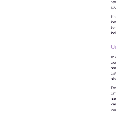
sp
jo
Ki
be
te
be
U
In
de
aa
da
al
De
om
aa
va
ve