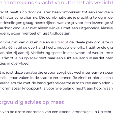
e aantrekkingskracht van Utrecht als verlich
recht heeft zich door de jaren heen ontwikkeld tot een stad di
t historische charme. Die combinatie zie je prachtig terug in de
eatievelingen graag neerstrijken, wat zorgt voor een levendige sf
ardoor vind je er niet alleen winkels met een uitgebreide, klassi
dern, experimenteel of juist tijdloos zijn.
or die mix van oud en nieuw is
Utrecht
de ideale plek om je te 
echts één stijl de overhand heeft: industriële lofts, tradition
aan hier zij aan zij. Verlichting speelt in elke woon- of werkruim
riatie: of je nu op zoek bent naar een subtiele lamp in aardetinte
ties in overvloed.
t is juist deze variatie die ervoor zorgt dat veel interieur- en de
rschillende zaken in de stad te verkennen. Je vindt er niet alle
veranciers die met de hand gefabriceerde armaturen aanbieden. 
n onmisbaar knooppunt is voor wie belang hecht aan hoogwaardig
orgvuldig advies op maat
n van de grote voordelen van een goede lampenzaak in Utrecht i