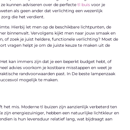
 ze kunnen adviseren over de perfecte
tl buis
voor je
weten als geen ander dat verlichting een wezenlijk
zorg die het verdient.
mte. Hierbij let men op de beschikbare lichtpunten, de
amer binnenvalt. Vervolgens kijkt men naar jouw smaak en
n, of zoek je juist heldere, functionele verlichting? Moet de
soort vragen helpt je om de juiste keuze te maken uit de
et kan immers zijn dat je een beperkt budget hebt, of
ioneel advies voorkom je kostbare misstappen en weet je
de praktische randvoorwaarden past. In De beste lampenzaak
succesvol mogelijk te maken.
ft het mis. Moderne tl buizen zijn aanzienlijk verbeterd ten
 zijn energiezuiniger, hebben een natuurlijke lichtkleur en
endien is hun levensduur relatief lang, wat bijdraagt aan