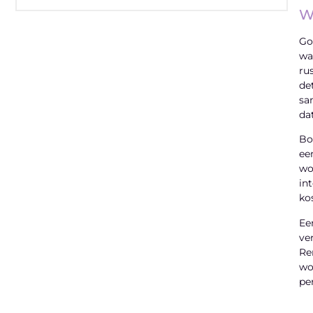
W
Go
wa
ru
"
de
sa
dat
Bo
Latenu ons aanvangen en ontdekken
ee
hoe lokale reclame uw bedrijfsgroei kan
wo
bevorderen
in
ko
Laten we beginnen
Ee
ve
Re
wo
pe