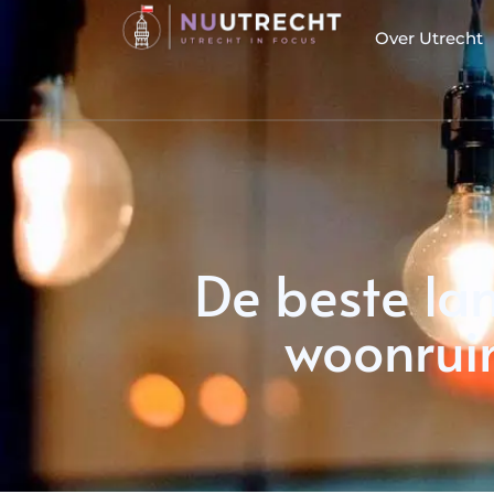
Over Utrecht
De beste lam
woonruim