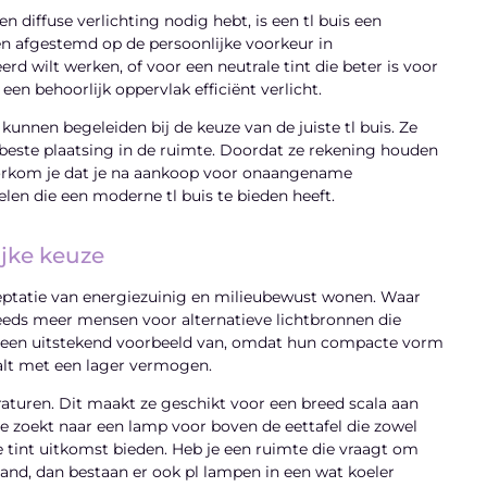
 diffuse verlichting nodig hebt, is een tl buis een
den afgestemd op de persoonlijke voorkeur in
rd wilt werken, of voor een neutrale tint die beter is voor
een behoorlijk oppervlak efficiënt verlicht.
 kunnen begeleiden bij de keuze van de juiste tl buis. Ze
 beste plaatsing in de ruimte. Doordat ze rekening houden
oorkom je dat je na aankoop voor onaangename
elen die een moderne tl buis te bieden heeft.
jke keuze
eptatie van energiezuinig en milieubewust wonen. Waar
eeds meer mensen voor alternatieve lichtbronnen die
r een uitstekend voorbeeld van, omdat hun compacte vorm
aalt met een lager vermogen.
aturen. Dit maakt ze geschikt voor een breed scala aan
je zoekt naar een lamp voor boven de eettafel die zowel
 tint uitkomst bieden. Heb je een ruimte die vraagt om
land, dan bestaan er ook pl lampen in een wat koeler