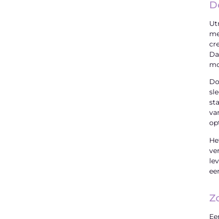
D
Ut
me
cr
Da
mo
Do
sl
st
va
op
He
ve
le
ee
Z
Ee