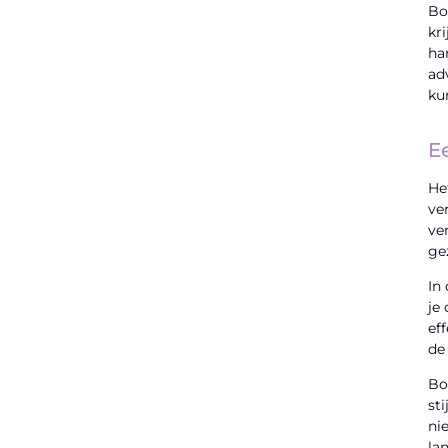
Bo
kr
ha
ad
ku
E
He
ve
ve
ge
In
je
ef
de
Bo
st
ni
la