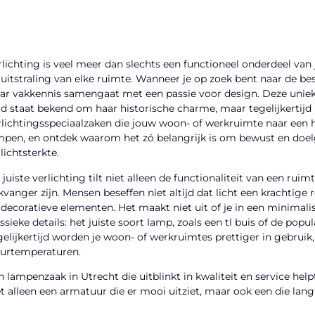
rlichting is veel meer dan slechts een functioneel onderdeel van j
 uitstraling van elke ruimte. Wanneer je op zoek bent naar de b
ar vakkennis samengaat met een passie voor design. Deze unieke
ad staat bekend om haar historische charme, maar tegelijkertijd br
rlichtingsspeciaalzaken die jouw woon- of werkruimte naar een 
mpen, en ontdek waarom het zó belangrijk is om bewust en doelge
lichtsterkte.
 juiste verlichting tilt niet alleen de functionaliteit van een ru
ikvanger zijn. Mensen beseffen niet altijd dat licht een krachtige 
 decoratieve elementen. Het maakt niet uit of je in een minimalis
ssieke details: het juiste soort lamp, zoals een tl buis of de popu
gelijkertijd worden je woon- of werkruimtes prettiger in gebruik,
eurtemperaturen.
n lampenzaak in Utrecht die uitblinkt in kwaliteit en service h
et alleen een armatuur die er mooi uitziet, maar ook een die la