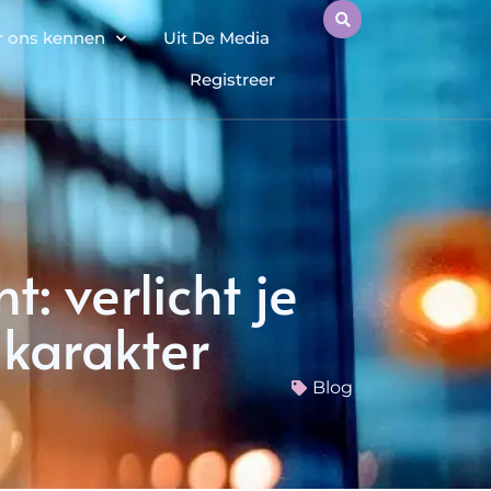
r ons kennen
Uit De Media
Registreer
: verlicht je
 karakter
Blog