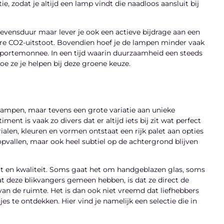
 zodat je altijd een lamp vindt die naadloos aansluit bij
e levensduur maar lever je ook een actieve bijdrage aan een
ere CO2-uitstoot. Bovendien hoef je de lampen minder vaak
e portemonnee. In een tijd waarin duurzaamheid een steeds
oe ze je helpen bij deze groene keuze.
 lampen, maar tevens een grote variatie aan unieke
ent is vaak zo divers dat er altijd iets bij zit wat perfect
ialen, kleuren en vormen ontstaat een rijk palet aan opties
opvallen, maar ook heel subtiel op de achtergrond blijven
it en kwaliteit. Soms gaat het om handgeblazen glas, soms
 deze blikvangers gemeen hebben, is dat ze direct de
van de ruimte. Het is dan ook niet vreemd dat liefhebbers
es te ontdekken. Hier vind je namelijk een selectie die in