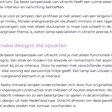
ectrum. De beste lampenzaak van Utrecht heeft een ruime selectie,
uw interieur en verlichting behoeften.
es je voor pl lampen, dan profiteer je niet alleen van een langer
ter milieu. Minder energieverbruik resulteert immers in een lag
 vervangen, wat niet alleen duurzamer is, maar ook scheelt in d
langrijker thema is, weten lamp-specialisten in Utrecht precies h
nieke designs die opvallen
 de beste lampenzaak van Utrecht vind je niet alleen functionele
signs. Van strak en modern tot klassiek en romantisch: het assortim
nsluit bij jouw interieur. Door te werken met verschillende mater
t elke woning een persoonlijk tintje geeft. Een lamp kan visueel 
s rustgevend element in je interieur.
 beste ontwerp lampen onderscheiden zich door hun originalite
 ingenieuze constructies met metalen of houten elementen. Wat
ndacht trekken en zo een belangrijke rol spelen in de atmosfeer 
n design uit heel Nederland naar Utrecht afreizen om deze pareltj
el andere steden niet zomaar voorhanden is.