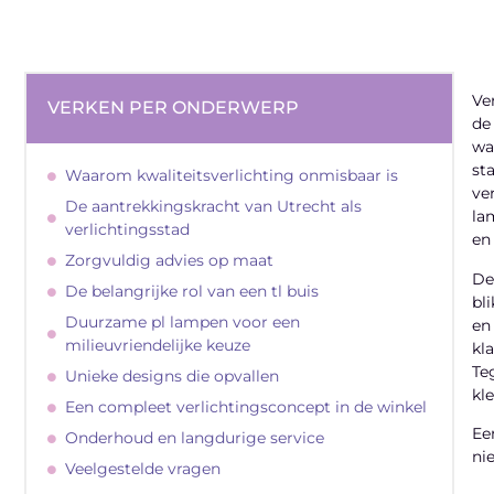
Ve
VERKEN PER ONDERWERP
de
wa
st
Waarom kwaliteitsverlichting onmisbaar is
ve
De aantrekkingskracht van Utrecht als
la
verlichtingsstad
en 
Zorgvuldig advies op maat
De
De belangrijke rol van een tl buis
bl
Duurzame pl lampen voor een
en
milieuvriendelijke keuze
kla
Te
Unieke designs die opvallen
kl
Een compleet verlichtingsconcept in de winkel
Ee
Onderhoud en langdurige service
ni
Veelgestelde vragen