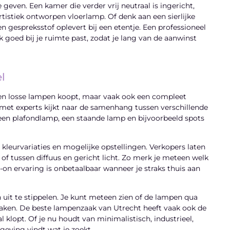
geven. Een kamer die verder vrij neutraal is ingericht,
rtistiek ontworpen vloerlamp. Of denk aan een sierlijke
 gespreksstof oplevert bij een etentje. Een professioneel
k goed bij je ruimte past, zodat je lang van de aanwinst
l
lleen losse lampen koopt, maar vaak ook een compleet
 met experts kijkt naar de samenhang tussen verschillende
 een plafondlamp, een staande lamp en bijvoorbeeld spots
, kleurvariaties en mogelijke opstellingen. Verkopers laten
 of tussen diffuus en gericht licht. Zo merk je meteen welk
on ervaring is onbetaalbaar wanneer je straks thuis aan
n uit te stippelen. Je kunt meteen zien of de lampen qua
 maken. De beste lampenzaak van Utrecht heeft vaak ook de
l klopt. Of je nu houdt van minimalistisch, industrieel,
mgeving vindt wat je zoekt.