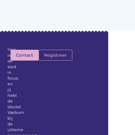
Hier
Contact
Registreer
is
de
stad
in
focus,
en
jij
hebt
de
sleutel.
Welkom
bij
de
ultieme