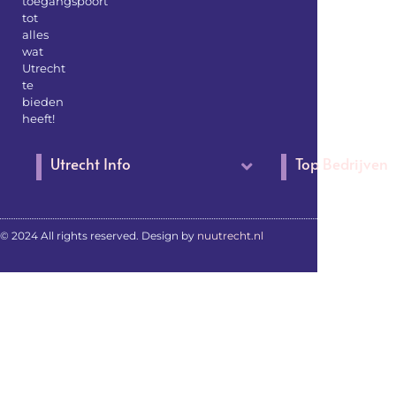
toegangspoort
tot
alles
wat
Utrecht
te
bieden
heeft!
Utrecht Info
Top Bedrijven
© 2024 All rights reserved. Design by
nuutrecht.nl