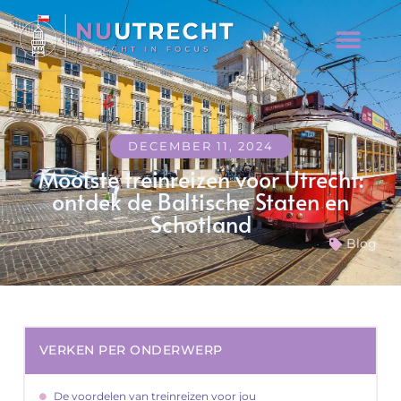
DECEMBER 11, 2024
Mooiste treinreizen voor Utrecht:
ontdek de Baltische Staten en
Schotland
Blog
VERKEN PER ONDERWERP
De voordelen van treinreizen voor jou