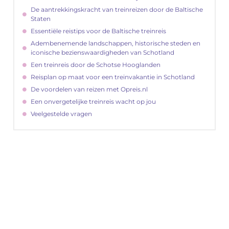
De aantrekkingskracht van treinreizen door de Baltische
Staten
Essentiële reistips voor de Baltische treinreis
Adembenemende landschappen, historische steden en
iconische bezienswaardigheden van Schotland
Een treinreis door de Schotse Hooglanden
Reisplan op maat voor een treinvakantie in Schotland
De voordelen van reizen met Opreis.nl
Een onvergetelijke treinreis wacht op jou
Veelgestelde vragen
"
Latenu ons aanvangen en ontdekken hoe
lokale reclame uw bedrijfsgroei kan
bevorderen