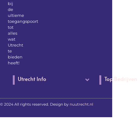
bij
de
ultieme
toegangspoort
tot
alles
wat
Utrecht
te
bieden
heeft!
Utrecht Info
Top Bedrijven
© 2024 All rights reserved. Design by
nuutrecht.nl