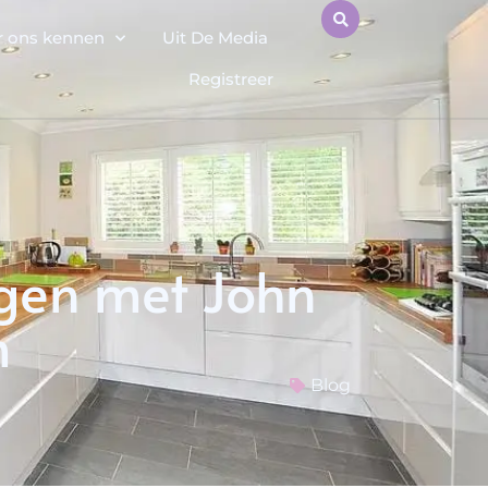
r ons kennen
Uit De Media
Registreer
gen met John
m
Blog