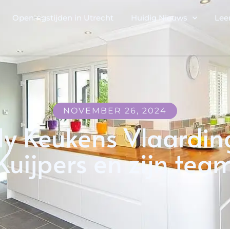
Openingstijden in Utrecht
Huidig Nieuws
Lee
NOVEMBER 26, 2024
y Keukens Vlaardin
Kuijpers en zijn tea