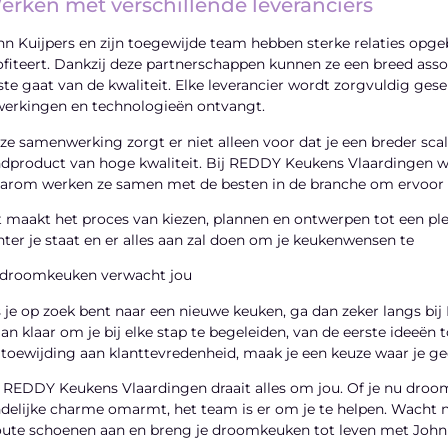
erken met verschillende leveranciers
hn Kuijpers en zijn toegewijde team hebben sterke relaties opgeb
ofiteert. Dankzij deze partnerschappen kunnen ze een breed asso
ste gaat van de kwaliteit. Elke leverancier wordt zorgvuldig ges
werkingen en technologieën ontvangt.
ze samenwerking zorgt er niet alleen voor dat je een breder sca
ndproduct van hoge kwaliteit. Bij REDDY Keukens Vlaardingen wet
arom werken ze samen met de besten in de branche om ervoor te 
t maakt het proces van kiezen, plannen en ontwerpen tot een ple
hter je staat en er alles aan zal doen om je keukenwensen te
 droomkeuken verwacht jou
s je op zoek bent naar een nieuwe keuken, ga dan zeker langs bi
an klaar om je bij elke stap te begeleiden, van de eerste ideeën to
 toewijding aan klanttevredenheid, maak je een keuze waar je geen
j REDDY Keukens Vlaardingen draait alles om jou. Of je nu droom
ndelijke charme omarmt, het team is er om je te helpen. Wacht 
oute schoenen aan en breng je droomkeuken tot leven met John K