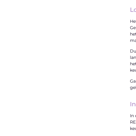
Lo
He
Ge
he
ma
Du
la
he
ke
Ga
ge
I
In
RE
ke