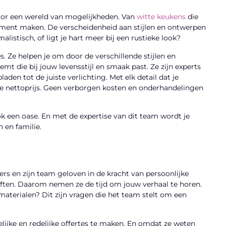
or een wereld van mogelijkheden. Van
witte keukens
die
tement maken. De verscheidenheid aan stijlen en ontwerpen
listisch, of ligt je hart meer bij een rustieke look?
s. Ze helpen je om door de verschillende stijlen en
eemt die bij jouw levensstijl en smaak past. Ze zijn experts
den tot de juiste verlichting. Met elk detail dat je
de nettoprijs. Geen verborgen kosten en onderhandelingen
ok een oase. En met de expertise van dit team wordt je
 en familie.
rs en zijn team geloven in de kracht van persoonlijke
oeften. Daarom nemen ze de tijd om jouw verhaal te horen.
n materialen? Dit zijn vragen die het team stelt om een
ijke en redelijke offertes te maken. En omdat ze weten