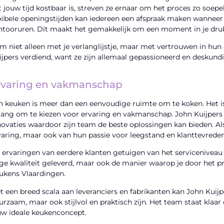
t jouw tijd kostbaar is, streven ze ernaar om het proces zo soepel
exibele openingstijden kan iedereen een afspraak maken wanneer h
ntooruren. Dit maakt het gemakkelijk om een moment in je dru
m niet alleen met je verlanglijstje, maar met vertrouwen in hun 
ijpers verdiend, want ze zijn allemaal gepassioneerd en deskundi
rvaring en vakmanschap
n keuken is meer dan een eenvoudige ruimte om te koken. Het is 
lang om te kiezen voor ervaring en vakmanschap. John Kuijpers 
novaties waardoor zijn team de beste oplossingen kan bieden. Als
varing, maar ook van hun passie voor leegstand en klanttevreden
 ervaringen van eerdere klanten getuigen van het serviceniveau
ge kwaliteit geleverd, maar ook de manier waarop je door het 
ukens Vlaardingen.
t een breed scala aan leveranciers en fabrikanten kan John Kuijp
urzaam, maar ook stijlvol en praktisch zijn. Het team staat klaar
uw ideale keukenconcept.