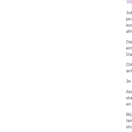
W
Jo
pr
ko
af
De
ei
Da
Di
ac
Je
Al
sta
en
Bi
la
st