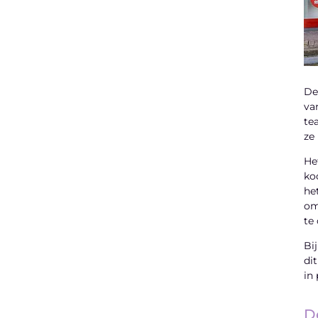
"
De
Latenu ons aanvangen en ontdekken
va
hoe lokale reclame uw bedrijfsgroei kan
te
bevorderen
ze 
He
Laten we beginnen
ko
he
om
te
Bi
di
in
D