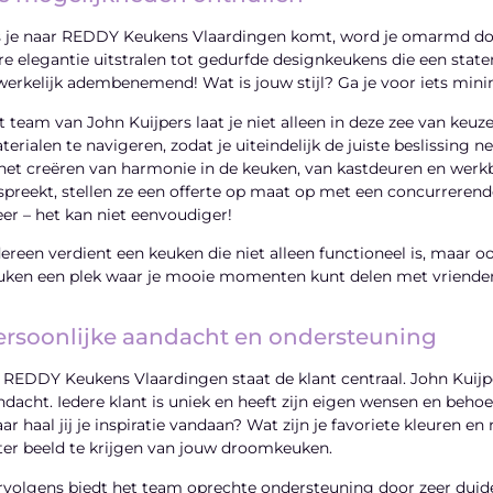
s je naar REDDY Keukens Vlaardingen komt, word je omarmd do
re elegantie uitstralen tot gedurfde designkeukens die een sta
 werkelijk adembenemend! Wat is jouw stijl? Ga je voor iets minima
t team van John Kuijpers laat je niet alleen in deze zee van keuze
terialen te navigeren, zodat je uiteindelijk de juiste beslissing n
 het creëren van harmonie in de keuken, van kastdeuren en werkbla
spreekt, stellen ze een offerte op maat op met een concurreren
er – het kan niet eenvoudiger!
dereen verdient een keuken die niet alleen functioneel is, maar o
uken een plek waar je mooie momenten kunt delen met vrienden
ersoonlijke aandacht en ondersteuning
j REDDY Keukens Vlaardingen staat de klant centraal. John Kuijpe
ndacht. Iedere klant is uniek en heeft zijn eigen wensen en beh
ar haal jij je inspiratie vandaan? Wat zijn je favoriete kleuren e
ter beeld te krijgen van jouw droomkeuken.
rvolgens biedt het team oprechte ondersteuning door zeer duidel