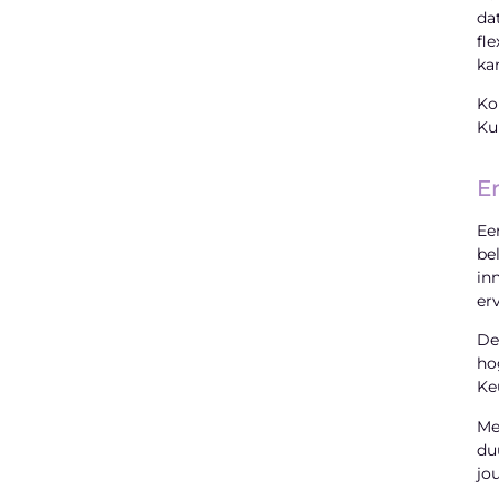
da
fl
ka
Ko
Ku
E
Ee
be
in
er
De
ho
Ke
Me
du
jo