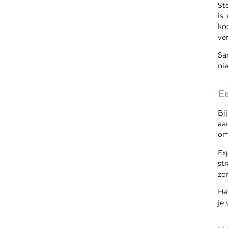
St
is
ko
ve
Sa
ni
E
Bi
aa
om
Ex
st
zo
He
je