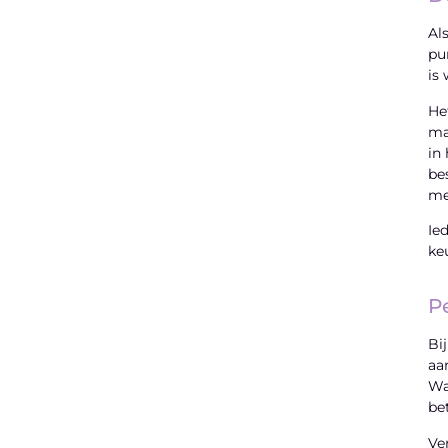
Al
pu
is
He
ma
in
be
me
Ie
ke
P
Bi
aa
Wa
be
Ve