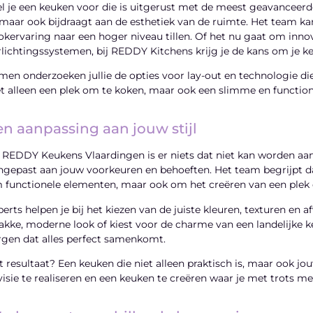
el je een keuken voor die is uitgerust met de meest geavanceerde
, maar ook bijdraagt aan de esthetiek van de ruimte. Het team ka
okervaring naar een hoger niveau tillen. Of het nu gaat om inno
rlichtingssystemen, bij REDDY Kitchens krijg je de kans om je 
men onderzoeken jullie de opties voor lay-out en technologie die
et alleen een plek om te koken, maar ook een slimme en functione
en aanpassing aan jouw stijl
j REDDY Keukens Vlaardingen is er niets dat niet kan worden aa
ngepast aan jouw voorkeuren en behoeften. Het team begrijpt dat
 functionele elementen, maar ook om het creëren van een plek di
perts helpen je bij het kiezen van de juiste kleuren, texturen en 
rakke, moderne look of kiest voor de charme van een landelijke
rgen dat alles perfect samenkomt.
t resultaat? Een keuken die niet alleen praktisch is, maar ook jou
 visie te realiseren en een keuken te creëren waar je met trots m