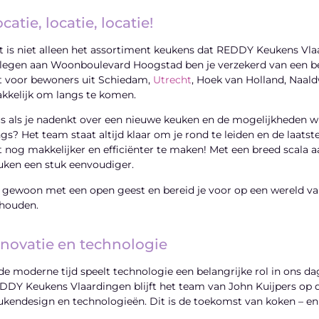
catie, locatie, locatie!
t is niet alleen het assortiment keukens dat REDDY Keukens Vlaa
legen aan Woonboulevard Hoogstad ben je verzekerd van een bez
t voor bewoners uit Schiedam,
Utrecht
, Hoek van Holland, Naald
kkelijk om langs te komen.
s als je nadenkt over een nieuwe keuken en de mogelijkheden 
ngs? Het team staat altijd klaar om je rond te leiden en de laatst
t nog makkelijker en efficiënter te maken! Met een breed scala aa
uken een stuk eenvoudiger.
 gewoon met een open geest en bereid je voor op een wereld van 
houden.
nnovatie en technologie
 de moderne tijd speelt technologie een belangrijke rol in ons dag
DDY Keukens Vlaardingen blijft het team van John Kuijpers op 
ukendesign en technologieën. Dit is de toekomst van koken – en 