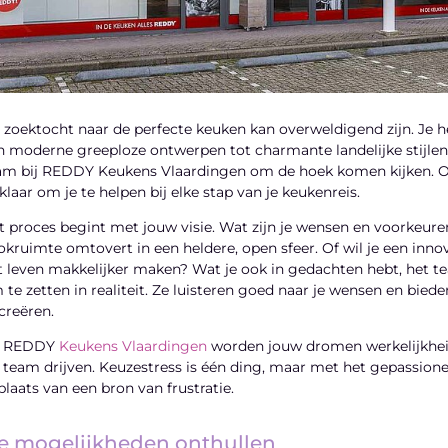
 zoektocht naar de perfecte keuken kan overweldigend zijn. Je heb
n moderne greeploze ontwerpen tot charmante landelijke stijlen. 
am bij REDDY Keukens Vlaardingen om de hoek komen kijken. O
klaar om je te helpen bij elke stap van je keukenreis.
t proces begint met jouw visie. Wat zijn je wensen en voorkeure
okruimte omtovert in een heldere, open sfeer. Of wil je een in
t leven makkelijker maken? Wat je ook in gedachten hebt, het te
 te zetten in realiteit. Ze luisteren goed naar je wensen en bie
 creëren.
j REDDY
Keukens Vlaardingen
worden jouw dromen werkelijkheid.
t team drijven. Keuzestress is één ding, maar met het gepassion
 plaats van een bron van frustratie.
e mogelijkheden onthullen