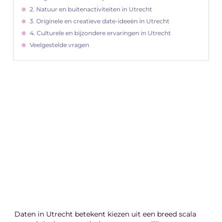
2. Natuur en buitenactiviteiten in Utrecht
3. Originele en creatieve date-ideeën in Utrecht
4. Culturele en bijzondere ervaringen in Utrecht
Veelgestelde vragen
"
Latenu ons aanvangen en ontdekken hoe
lokale reclame uw bedrijfsgroei kan
bevorderen
Laten we beginnen
Daten in Utrecht betekent kiezen uit een breed scala