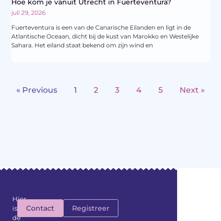
Hoe kom je vanuit Utrecht in Fuerteventura?
juli 29, 2026
Fuerteventura is een van de Canarische Eilanden en ligt in de
Atlantische Oceaan, dicht bij de kust van Marokko en Westelijke
Sahara. Het eiland staat bekend om zijn wind en
« Previous
1
2
3
4
5
Next »
Hier
Contact
Registreer
is
de