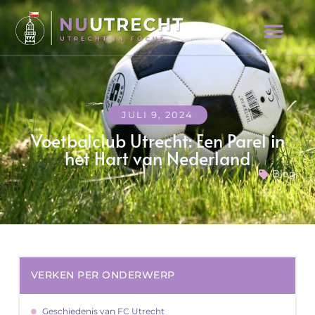
JULI 9, 2024
Voetbalclub Utrecht: Een Parel in
het Hart van Nederland
Blog
VERKEN PER ONDERWERP
Geschiedenis van FC Utrecht