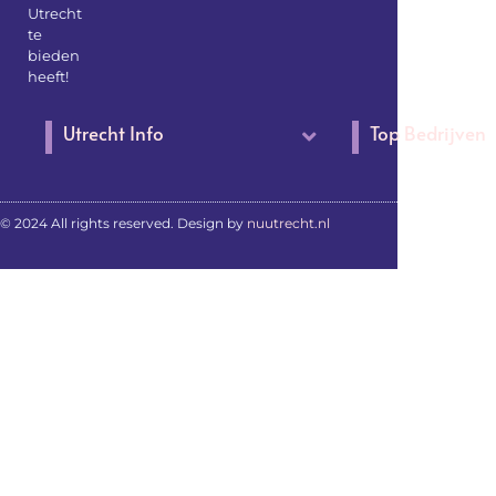
Utrecht
te
bieden
heeft!
Utrecht Info
Top Bedrijven
© 2024 All rights reserved. Design by
nuutrecht.nl