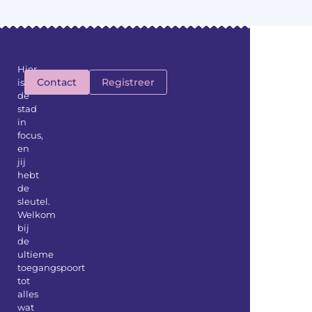
Hier
Contact
Registreer
is
de
stad
in
focus,
en
jij
hebt
de
sleutel.
Welkom
bij
de
ultieme
toegangspoort
tot
alles
wat