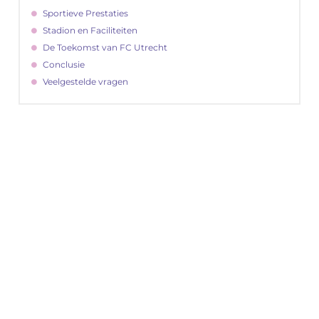
Sportieve Prestaties
Stadion en Faciliteiten
De Toekomst van FC Utrecht
Conclusie
Veelgestelde vragen
"
Latenu ons aanvangen en ontdekken hoe
lokale reclame uw bedrijfsgroei kan
bevorderen
Laten we beginnen