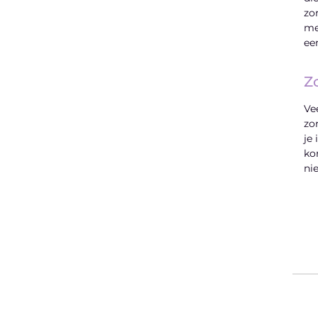
zo
Latenu ons aanvangen en ontdekken
me
hoe lokale reclame uw bedrijfsgroei kan
ee
bevorderen
Z
Laten we beginnen
Ve
zo
je
ko
ni