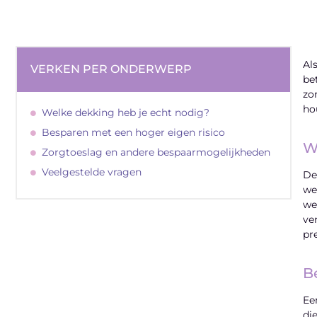
Al
VERKEN PER ONDERWERP
be
zo
ho
Welke dekking heb je echt nodig?
Besparen met een hoger eigen risico
W
Zorgtoeslag en andere bespaarmogelijkheden
Veelgestelde vragen
De
we
we
ve
pr
B
"
Ee
di