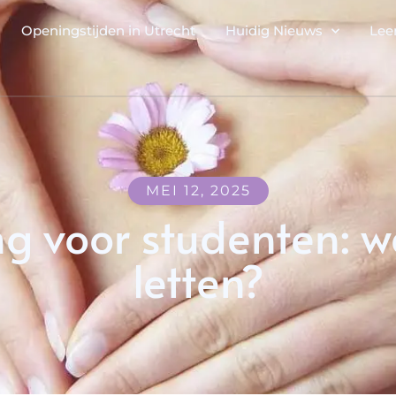
Openingstijden in Utrecht
Huidig Nieuws
Lee
MEI 12, 2025
ng voor studenten: w
letten?