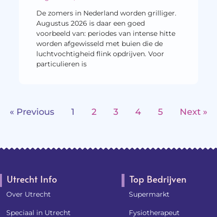
De zomers in Nederland worden grilliger.
Augustus 2026 is daar een goed
voorbeeld van: periodes van intense hitte
worden afgewisseld met buien die de
luchtvochtigheid flink opdrijven. Voor
particulieren is
« Previous
1
2
3
4
5
Next »
Utrecht Info
Top Bedrijven
Over Utrecht
Supermarkt
Speciaal in Utrecht
Fysiotherapeut