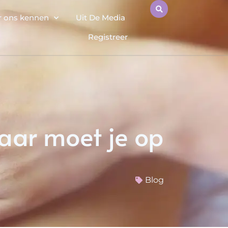
r ons kennen
Uit De Media
Registreer
aar moet je op
Blog