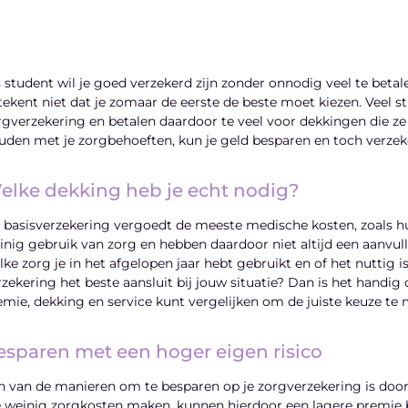
s student wil je goed verzekerd zijn zonder onnodig veel te betal
tekent niet dat je zomaar de eerste de beste moet kiezen. Veel s
rgverzekering en betalen daardoor te veel voor dekkingen die ze
uden met je zorgbehoeften, kun je geld besparen en toch verzeker
elke dekking heb je echt nodig?
 basisverzekering vergoedt de meeste medische kosten, zoals h
inig gebruik van zorg en hebben daardoor niet altijd een aanvull
lke zorg je in het afgelopen jaar hebt gebruikt en of het nuttig
rzekering het beste aansluit bij jouw situatie? Dan is het handig
emie, dekking en service kunt vergelijken om de juiste keuze te
esparen met een hoger eigen risico
n van de manieren om te besparen op je zorgverzekering is door t
e weinig zorgkosten maken, kunnen hierdoor een lagere premie be