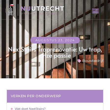
AUGUSTUS 23, 2024
NextStairs Traprenovatie: Uw trap,
onze passie
Bouwbedrijf
VERKEN PER ONDERWERP
Wat doet NextStairs?