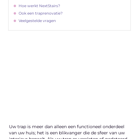
Hoe werkt NextStairs?
Ook een traprenovatie?
Veelgestelde vragen
"
Latenu ons aanvangen en ontdekken hoe
lokale reclame uw bedrijfsgroei kan
bevorderen
Laten we beginnen
Uw trap is meer dan alleen een functioneel onderdeel
van uw huis; het is een blikvanger die de sfeer van uw
interieur bepaalt. Als uw trap er versleten of gedateerd