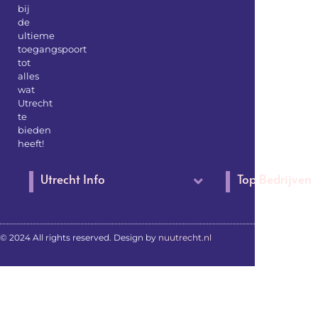
bij
de
ultieme
toegangspoort
tot
alles
wat
Utrecht
te
bieden
heeft!
Utrecht Info
Top Bedrijven
© 2024 All rights reserved. Design by
nuutrecht.nl