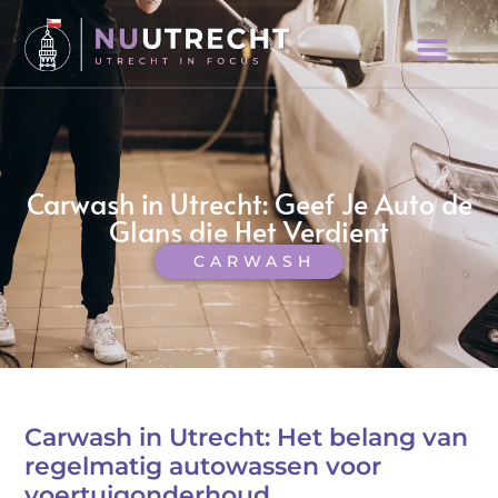
Carwash in Utrecht: Geef Je Auto de
Glans die Het Verdient
CARWASH
Carwash in Utrecht: Het belang van
regelmatig autowassen voor
voertuigonderhoud