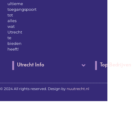
ultieme
toegangspoort
tot
alles
wat
Utrecht
te
bieden
heeft!
Utrecht Info
Top Bedrijven
© 2024 All rights reserved. Design by
nuutrecht.nl