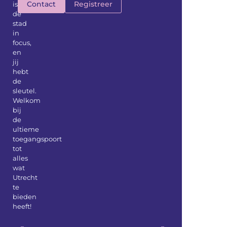
Contact
Registreer
is
de
stad
in
focus,
en
jij
hebt
de
sleutel.
Welkom
bij
de
ultieme
toegangspoort
tot
alles
wat
Utrecht
te
bieden
heeft!