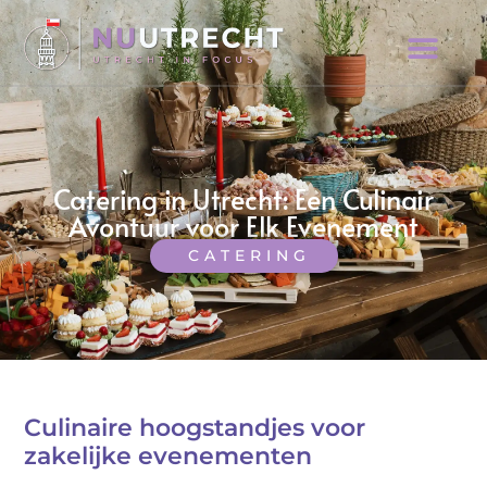
Catering in Utrecht: Een Culinair
Avontuur voor Elk Evenement
CATERING
Culinaire hoogstandjes voor
zakelijke evenementen