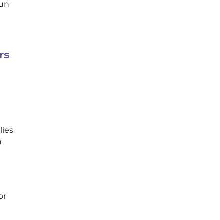
hun
rs
lies
n
or