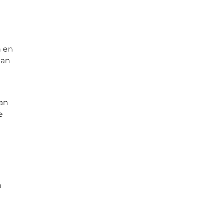
n en
kan
van
e
n