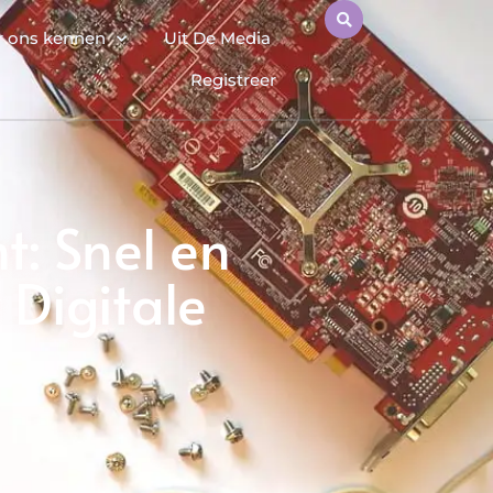
r ons kennen
Uit De Media
Registreer
t: Snel en
 Digitale