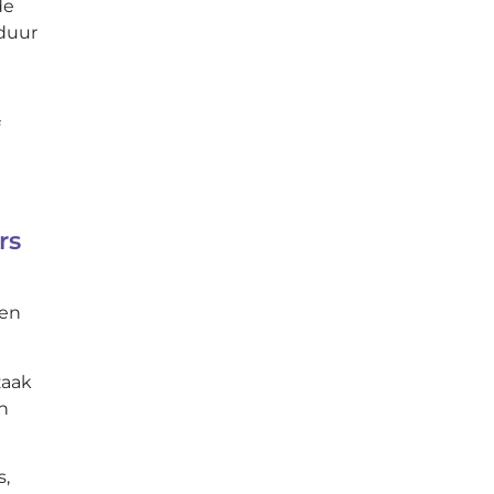
de
sduur
rs
ken
zaak
n
s,