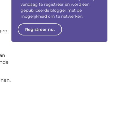
vandaag te registreer en word een
gepubliceerde blogger met de
mogelijkheid om te netwerken.
Registreer nu.
gen.
van
ende
nnen.