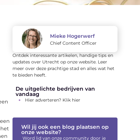
Mieke Hogerwerf
Chief Content Officer
Ontdek interessante artikelen, handige tips en
updates over Utrecht op onze website. Leer
meer over deze prachtige stad en alles wat het
te bieden heeft.
De uitgelichte bedrijven van
vandaag
Hier adverteren? Klik hier
 een
 een
Wil jij ook een blog plaatsen op
 het
onze website?
nen
Word lid van onze community door je