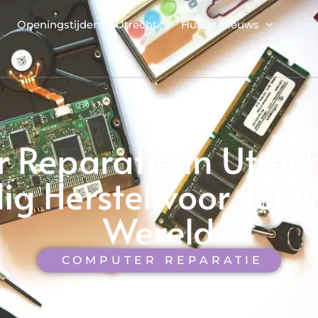
Openingstijden in Utrecht
Huidig Nieuws
Lee
Reparatie in Utrech
g Herstel voor Jouw
Wereld
COMPUTER REPARATIE