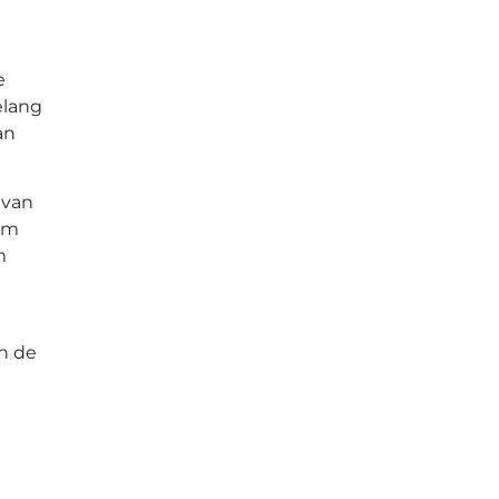
e
elang
an
 van
 om
m
en de