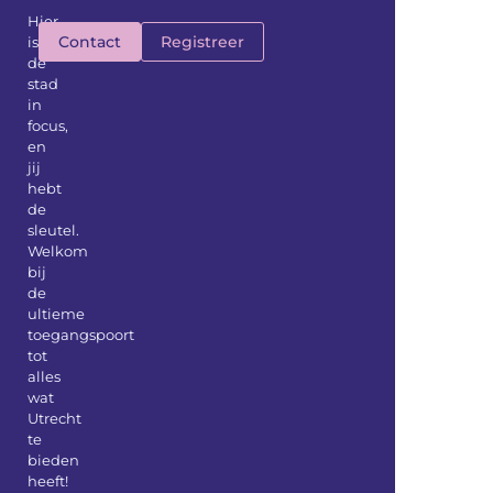
Hier
Contact
Registreer
is
de
stad
in
focus,
en
jij
hebt
de
sleutel.
Welkom
bij
de
ultieme
toegangspoort
tot
alles
wat
Utrecht
te
bieden
heeft!