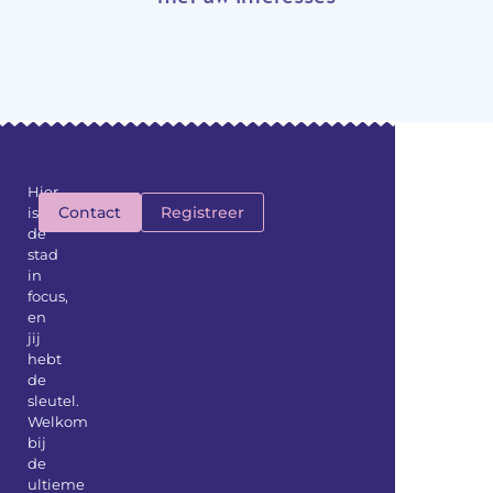
Hier
Contact
Registreer
is
de
stad
in
focus,
en
jij
hebt
de
sleutel.
Welkom
bij
de
ultieme