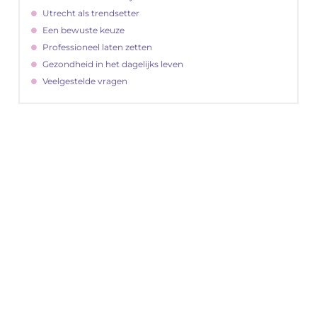
Utrecht als trendsetter
Een bewuste keuze
Professioneel laten zetten
Gezondheid in het dagelijks leven
Veelgestelde vragen
"
Latenu ons aanvangen en ontdekken hoe
lokale reclame uw bedrijfsgroei kan
bevorderen
Laten we beginnen