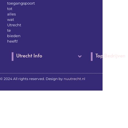
toegangspoort
tot
alles
wat
Utrecht
te
bieden
heeft!
Utrecht Info
Top Bedrijven
© 2024 All rights reserved. Design by
nuutrecht.nl