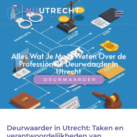
Alles Wat Je Moet Weten Over de
Professionele Deurwaarder in
Utrecht
DEURWAARDER
Deurwaarder in Utrecht: Taken en
verantwoordelijkheden van