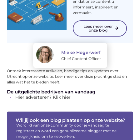
en dat onze content u
informeert, inspireert en
vermaakt.
Lees meer over
onze blog
Mieke Hogerwerf
Chief Content Officer
Ontdek interessante artikelen, handige tips en updates over
Utrecht op onze website. Leer meer over deze prachtige stad en
alles wat het te bieden heeft.
De uitgelichte bedrijven van vandaag
Hier adverteren? Klik hier
Wil jij ook een blog plaatsen op onze website?
Word lid van onze community door je vandaag te
registreer en word een gepubliceerde blogger met de
mogelijkheid om te netwerken.