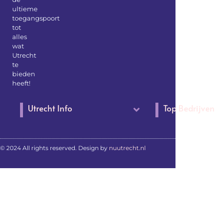
ultieme
toegangspoort
tot
alles
wat
Utrecht
te
bieden
heeft!
Utrecht Info
Top Bedrijven
© 2024 All rights reserved. Design by
nuutrecht.nl