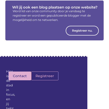
Wil jij ook een blog plaatsen op onze website?
Word lid van onze community door je vandaag te
registreer en word een gepubliceerde blogger met de
mogelijkheid om te netwerken.
Registreer nu.
Hier
Contact
Registreer
is
de
stad
in
focus,
en
jij
hebt