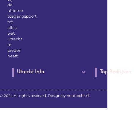
de
ultieme
toegangspoort
tot
alles
wat
Utrecht
te
bieden
heeft!
Utrecht Info
Top Bedrijven
© 2024 All rights reserved. Design by
nuutrecht.nl