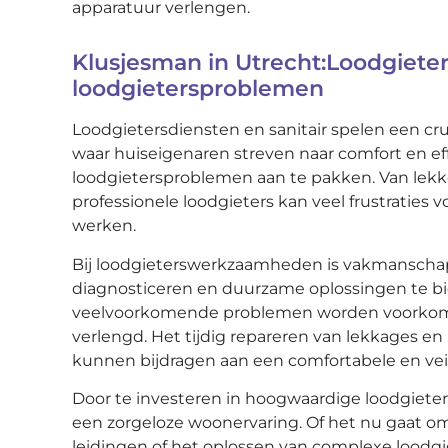
apparatuur verlengen.
Klusjesman in Utrecht:Loodgieter
loodgietersproblemen
Loodgietersdiensten en sanitair spelen een cruc
waar huiseigenaren streven naar comfort en effic
loodgietersproblemen aan te pakken. Van lekk
professionele loodgieters kan veel frustraties 
werken.
Bij loodgieterswerkzaamheden is vakmanschap
diagnosticeren en duurzame oplossingen te bi
veelvoorkomende problemen worden voorkomen 
verlengd. Het tijdig repareren van lekkages e
kunnen bijdragen aan een comfortabele en vei
Door te investeren in hoogwaardige loodgiete
een zorgeloze woonervaring. Of het nu gaat om
leidingen of het oplossen van complexe loodgi