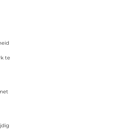
heid
rk te
 met
jdig