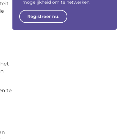
mogelijkheid om te netwerken.
teit
de
Registreer nu.
 het
an
en te
en