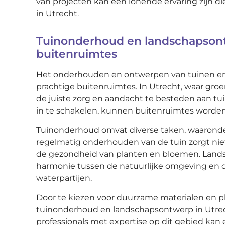
van projecten kan een lonende ervaring zijn di
in Utrecht.
Tuinonderhoud en landschapsont
buitenruimtes
Het onderhouden en ontwerpen van tuinen en 
prachtige buitenruimtes. In Utrecht, waar groen
de juiste zorg en aandacht te besteden aan t
in te schakelen, kunnen buitenruimtes worden
Tuinonderhoud omvat diverse taken, waaronde
regelmatig onderhouden van de tuin zorgt niet
de gezondheid van planten en bloemen. Lands
harmonie tussen de natuurlijke omgeving en d
waterpartijen.
Door te kiezen voor duurzame materialen en pla
tuinonderhoud en landschapsontwerp in Utrec
professionals met expertise op dit gebied kan e