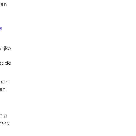
 en
s
lijke
et de
ren.
een
tig
mer,