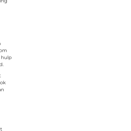
ning
n
 om
 hulp
d.
t
ook
an
t