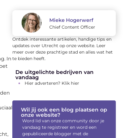
Mieke Hogerwerf
Chief Content Officer
Ontdek interessante artikelen, handige tips en
updates over Utrecht op onze website. Leer
meer over deze prachtige stad en alles wat het
g. In
te bieden heeft.
moet
De uitgelichte bedrijven van
vandaag
Hier adverteren? Klik hier
nden
ciaal
Wil jij ook een blog plaatsen op
onze website?
Word lid van onze community door je
vandaag te registreer en word een
gepubliceerde blogger met de
cht,