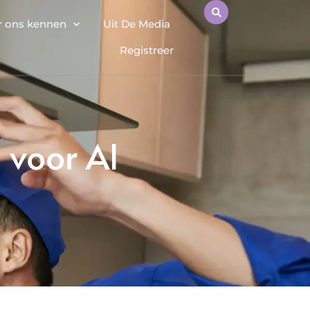
r ons kennen
Uit De Media
Registreer
 voor Al