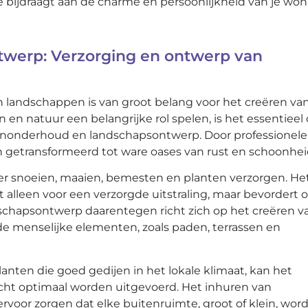
e bijdraagt aan de charme en persoonlijkheid van je wo
werp: Verzorging en ontwerp van
landschappen is van groot belang voor het creëren va
 en natuur een belangrijke rol spelen, is het essentieel
uinonderhoud en landschapsontwerp. Door professionele
 getransformeerd tot ware oases van rust en schoonhei
r snoeien, maaien, bemesten en planten verzorgen. He
 alleen voor een verzorgde uitstraling, maar bevordert 
chapsontwerp daarentegen richt zich op het creëren v
e menselijke elementen, zoals paden, terrassen en
nten die goed gedijen in het lokale klimaat, kan het
ht optimaal worden uitgevoerd. Het inhuren van
rvoor zorgen dat elke buitenruimte, groot of klein, word