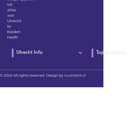
tot
alles
wat
Utrecht
te
bieden
heeft!
Utrecht Info
Top Bedrijven
© 2024 All rights reserved. Design by
nuutrecht.nl