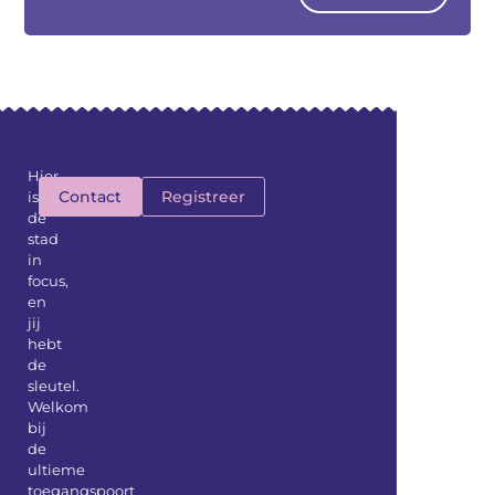
Hier
Contact
Registreer
is
de
stad
in
focus,
en
jij
hebt
de
sleutel.
Welkom
bij
de
ultieme
toegangspoort