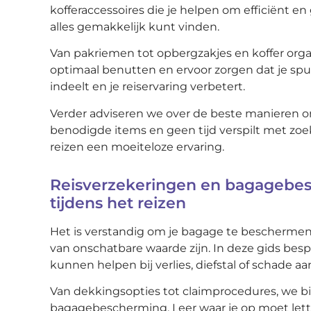
kofferaccessoires die je helpen om efficiënt en
alles gemakkelijk kunt vinden.
Van pakriemen tot opbergzakjes en koffer orga
optimaal benutten en ervoor zorgen dat je spull
indeelt en je reiservaring verbetert.
Verder adviseren we over de beste manieren om 
benodigde items en geen tijd verspilt met zoe
reizen een moeiteloze ervaring.
Reisverzekeringen en bagagebe
tijdens het reizen
Het is verstandig om je bagage te beschermen t
van onschatbare waarde zijn. In deze gids bes
kunnen helpen bij verlies, diefstal of schade a
Van dekkingsopties tot claimprocedures, we bie
bagagebescherming. Leer waar je op moet letten