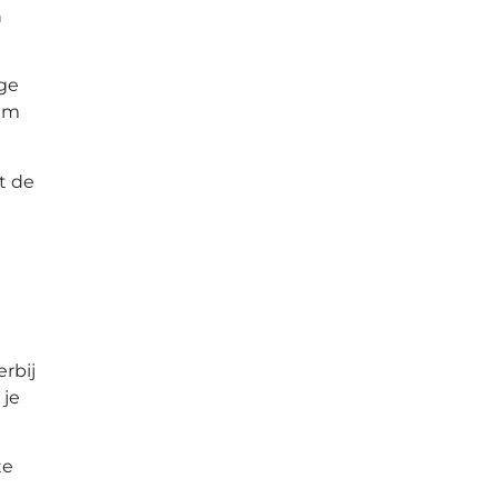
n
age
lim
t de
rbij
 je
te