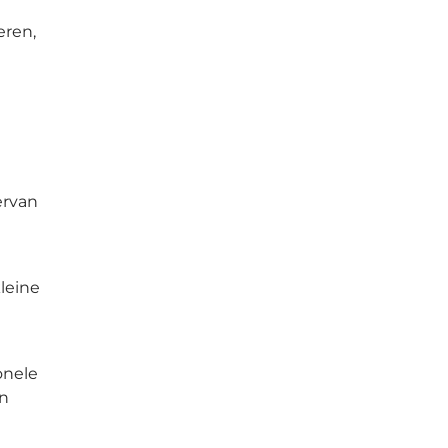
eren,
ervan
leine
onele
en