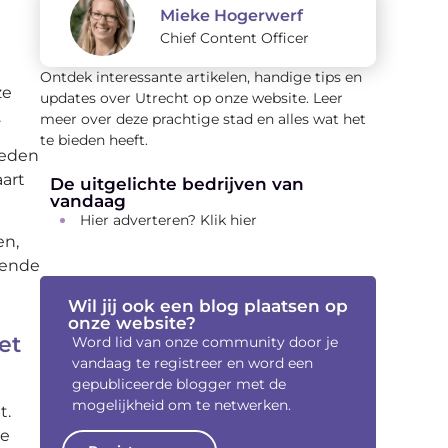
Mieke Hogerwerf
Chief Content Officer
Ontdek interessante artikelen, handige tips en
ze
updates over Utrecht op onze website. Leer
.
meer over deze prachtige stad en alles wat het
te bieden heeft.
ieden
aart
De uitgelichte bedrijven van
vandaag
Hier adverteren? Klik hier
en,
gende
Wil jij ook een blog plaatsen op
onze website?
et
Word lid van onze community door je
vandaag te registreer en word een
gepubliceerde blogger met de
mogelijkheid om te netwerken.
t.
te