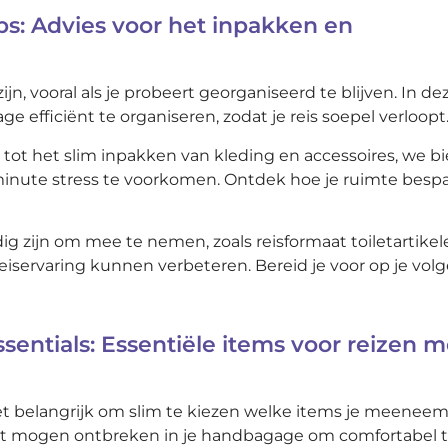
s: Advies voor het inpakken en
n, vooral als je probeert georganiseerd te blijven. In de
e efficiënt te organiseren, zodat je reis soepel verloopt
tot het slim inpakken van kleding en accessoires, we b
minute stress te voorkomen. Ontdek hoe je ruimte besp
ig zijn om mee te nemen, zoals reisformaat toiletartikel
eiservaring kunnen verbeteren. Bereid je voor op je vol
sentials: Essentiële items voor reizen m
het belangrijk om slim te kiezen welke items je meeneem
iet mogen ontbreken in je handbagage om comfortabel 