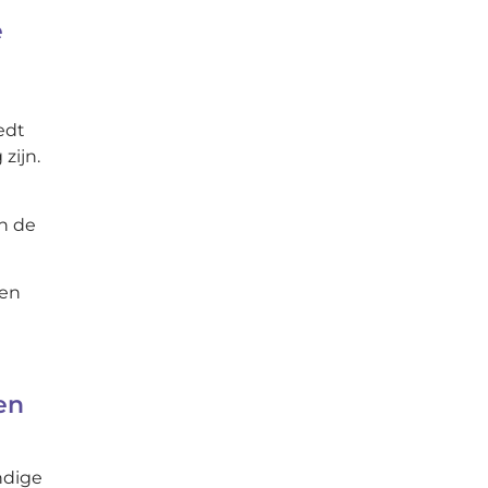
e
edt
zijn.
n de
 en
en
ndige