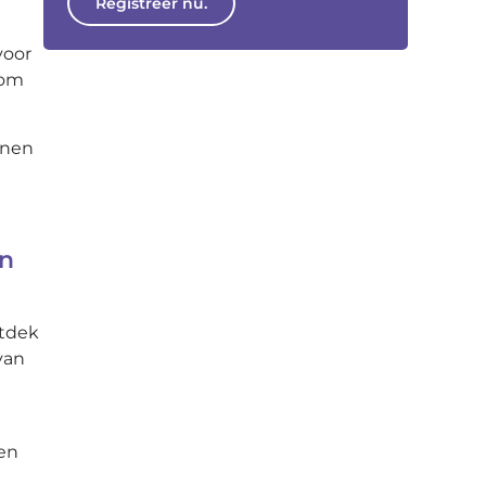
Registreer nu.
voor
 om
nnen
en
ntdek
van
 en