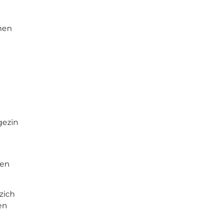
men
gezin
den
zich
en