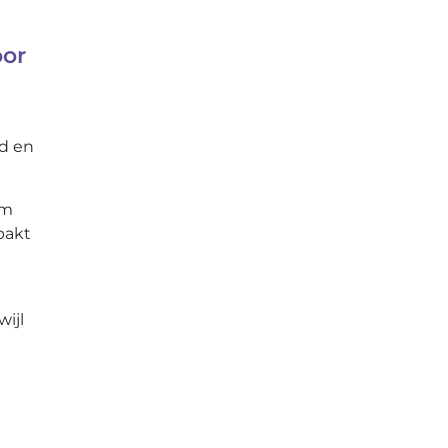
oor
rd en
om
pakt
ijl