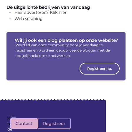
De uitgelichte bedrijven van vandaag
Hier adverteren? Klik hier
Web scraping
Wil jij ook een blog plaatsen op onze website?
Word lid van onze community door je vandaag te
registreer en word een gepubliceerde blogger met de
mogelijkheid om te netwerken.
Registreer nu.
Hier
Contact
Registreer
is
de