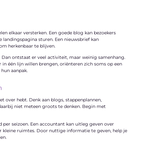
en elkaar versterken. Een goede blog kan bezoekers
e landingspagina sturen. Een nieuwsbrief kan
om herkenbaar te blijven.
. Dan ontstaat er veel activiteit, maar weinig samenhang.
r in één lijn willen brengen, oriënteren zich soms op een
 hun aanpak.
n
het over hebt. Denk aan blogs, stappenplannen,
t daarbij niet meteen groots te denken. Begin met
d per seizoen. Een accountant kan uitleg geven over
or kleine ruimtes. Door nuttige informatie te geven, help je
en.