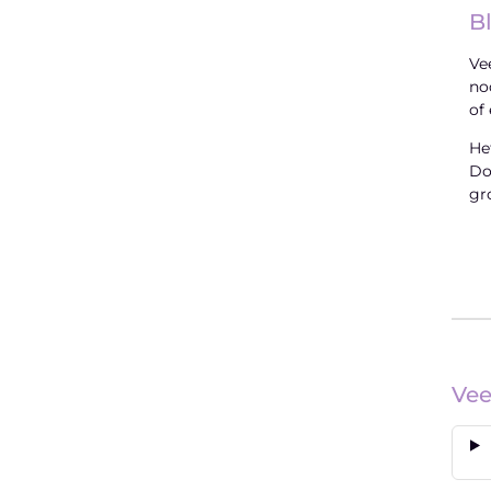
B
Ve
no
of
He
Do
gr
Vee