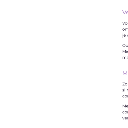
V
Vo
om
je
Oo
Mi
ma
M
Zo
sl
co
Me
co
ve