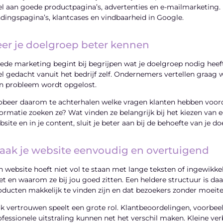
el aan goede productpagina’s, advertenties en e-mailmarketing. E
ndingspagina’s, klantcases en vindbaarheid in Google.
eer je doelgroep beter kennen
ede marketing begint bij begrijpen wat je doelgroep nodig heeft. 
el gedacht vanuit het bedrijf zelf. Ondernemers vertellen graag w
n probleem wordt opgelost.
obeer daarom te achterhalen welke vragen klanten hebben voord
formatie zoeken ze? Wat vinden ze belangrijk bij het kiezen van
bsite en in je content, sluit je beter aan bij de behoefte van je d
aak je website eenvoudig en overtuigend
n website hoeft niet vol te staan met lange teksten of ingewikkel
et en waarom ze bij jou goed zitten. Een heldere structuur is daar
oducten makkelijk te vinden zijn en dat bezoekers zonder moei
k vertrouwen speelt een grote rol. Klantbeoordelingen, voorbee
ofessionele uitstraling kunnen net het verschil maken. Kleine ve