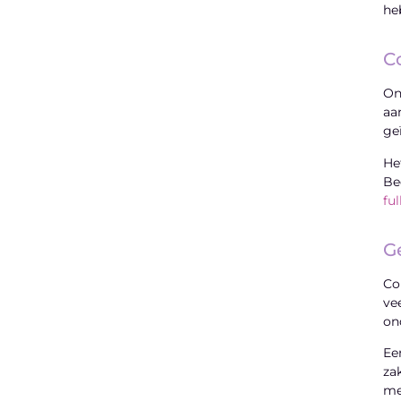
he
C
On
aa
ge
He
Be
fu
G
Co
ve
on
Ee
za
me