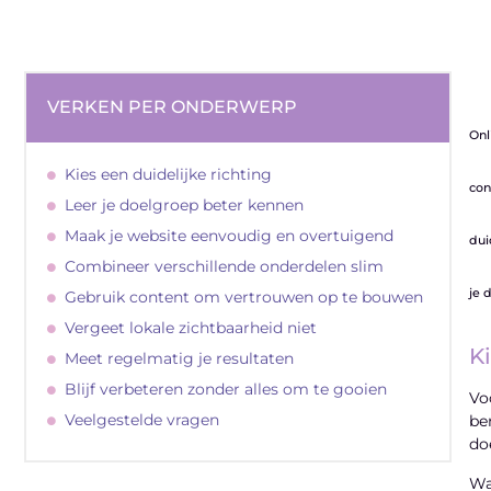
VERKEN PER ONDERWERP
Onl
Kies een duidelijke richting
con
Leer je doelgroep beter kennen
Maak je website eenvoudig en overtuigend
dui
Combineer verschillende onderdelen slim
je 
Gebruik content om vertrouwen op te bouwen
Vergeet lokale zichtbaarheid niet
Ki
Meet regelmatig je resultaten
Blijf verbeteren zonder alles om te gooien
Vo
Veelgestelde vragen
be
do
Wa