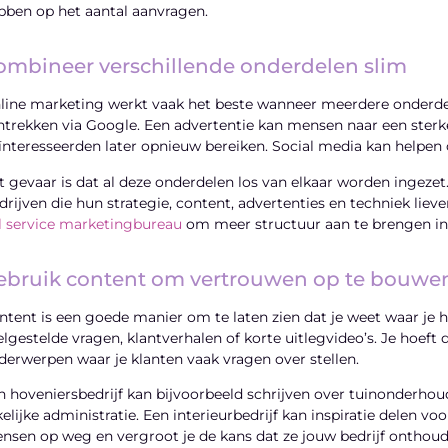
bben op het aantal aanvragen.
ombineer verschillende onderdelen slim
line marketing werkt vaak het beste wanneer meerdere onderdel
ntrekken via Google. Een advertentie kan mensen naar een sterk
ïnteresseerden later opnieuw bereiken. Social media kan helpen 
t gevaar is dat al deze onderdelen los van elkaar worden ingezet
drijven die hun strategie, content, advertenties en techniek lieve
ll service marketingbureau
om meer structuur aan te brengen in
ebruik content om vertrouwen op te bouwe
ntent is een goede manier om te laten zien dat je weet waar je 
elgestelde vragen, klantverhalen of korte uitlegvideo’s. Je hoef
derwerpen waar je klanten vaak vragen over stellen.
n hoveniersbedrijf kan bijvoorbeeld schrijven over tuinonderhou
kelijke administratie. Een interieurbedrijf kan inspiratie delen vo
nsen op weg en vergroot je de kans dat ze jouw bedrijf onthoud