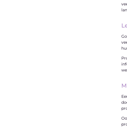
ve
la
"
L
Go
ve
Latenu ons aanvangen en ontdekken
hu
hoe lokale reclame uw bedrijfsgroei kan
Pr
bevorderen
in
we
Laten we beginnen
M
Ee
do
pr
Oo
pr