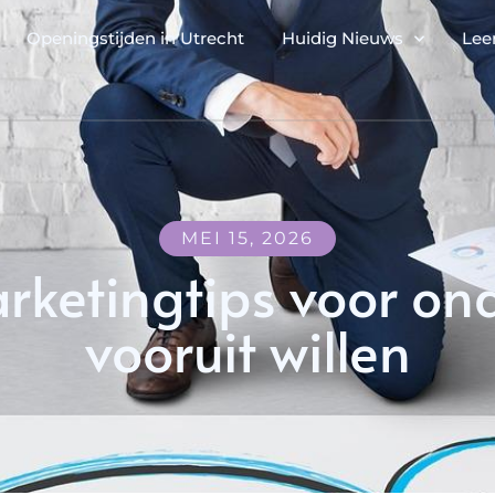
Openingstijden in Utrecht
Huidig Nieuws
Lee
MEI 15, 2026
arketingtips voor on
vooruit willen