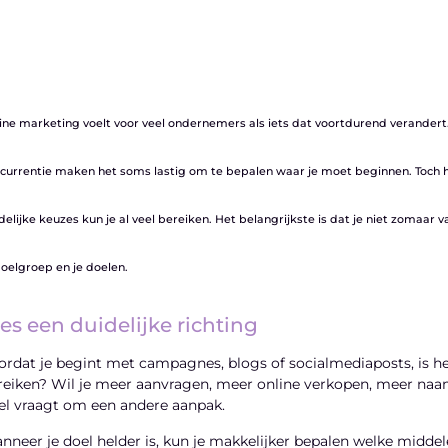
ine marketing voelt voor veel ondernemers als iets dat voortdurend verander
currentie maken het soms lastig om te bepalen waar je moet beginnen. Toch ho
delijke keuzes kun je al veel bereiken. Het belangrijkste is dat je niet zomaar va
doelgroep en je doelen.
es een duidelijke richting
ordat je begint met campagnes, blogs of socialmediaposts, is het
reiken? Wil je meer aanvragen, meer online verkopen, meer naams
el vraagt om een andere aanpak.
nneer je doel helder is, kun je makkelijker bepalen welke midde