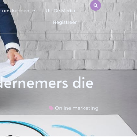
r ons kennen
Uit De Media
Registreer
dernemers die
Online marketing