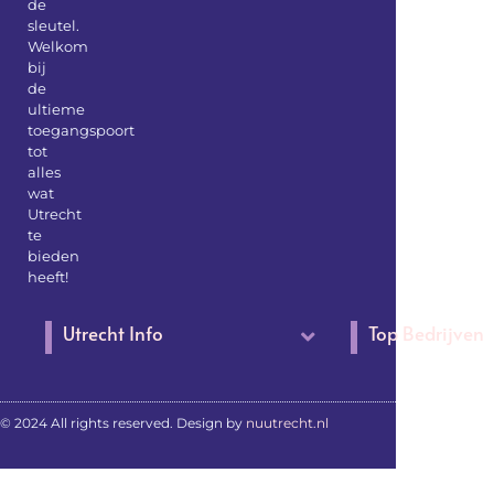
de
sleutel.
Welkom
bij
de
ultieme
toegangspoort
tot
alles
wat
Utrecht
te
bieden
heeft!
Utrecht Info
Top Bedrijven
© 2024 All rights reserved. Design by
nuutrecht.nl