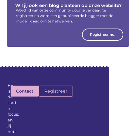
Wil jij ook een blog plaatsen op onze website?
Word lid van onze community door je vandaag te
registreer en word een gepubliceerde blogger met de
mogelijkheid om te netwerken.
Registreer nu.
Hier
Contact
Registreer
is
de
stad
in
focus,
en
jij
hebt