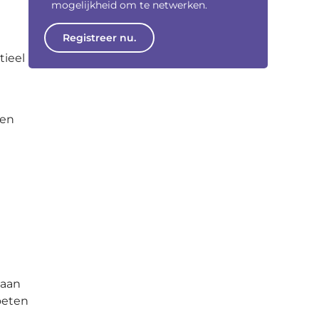
mogelijkheid om te netwerken.
Registreer nu.
tieel
sen
 aan
oeten