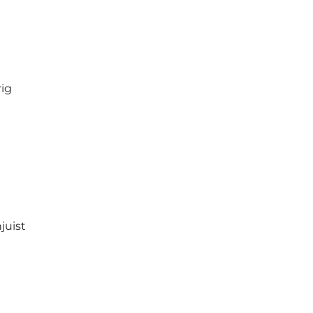
rig
juist