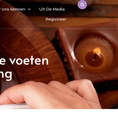
r ons kennen
Uit De Media
Registreer
je voeten
ng