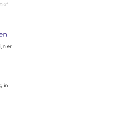
tief
ten
jn er
g in