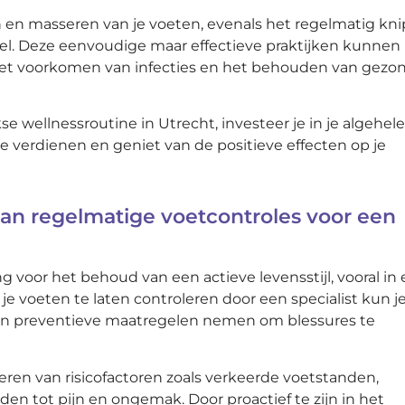
n en masseren van je voeten, evenals het regelmatig kn
sel. Deze eenvoudige maar effectieve praktijken kunnen
 het voorkomen van infecties en het behouden van gezo
e wellnessroutine in Utrecht, investeer je in je algehele
ze verdienen en geniet van de positieve effecten op je
van regelmatige voetcontroles voor een
g voor het behoud van een actieve levensstijl, vooral in
je voeten te laten controleren door een specialist kun j
en preventieve maatregelen nemen om blessures te
eren van risicofactoren zoals verkeerde voetstanden,
n tot pijn en ongemak. Door proactief te zijn in het