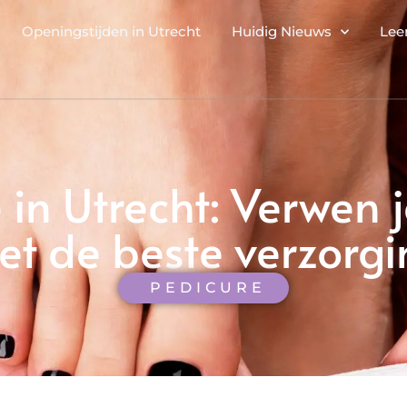
Openingstijden in Utrecht
Huidig Nieuws
Lee
 in Utrecht: Verwen 
et de beste verzorgi
PEDICURE