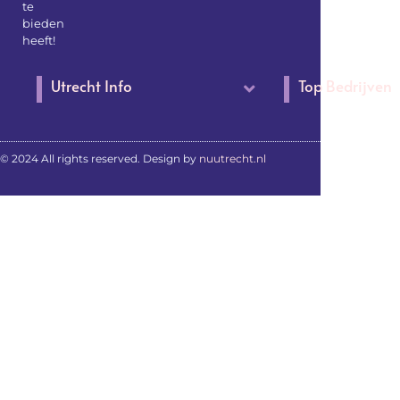
te
bieden
heeft!
Utrecht Info
Top Bedrijven
© 2024 All rights reserved. Design by
nuutrecht.nl