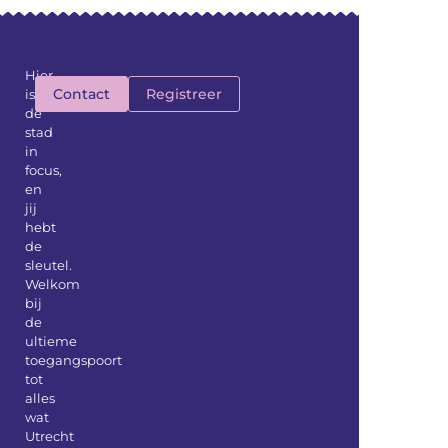
Hier
Contact
Registreer
is
de
stad
in
focus,
en
jij
hebt
de
sleutel.
Welkom
bij
de
ultieme
toegangspoort
tot
alles
wat
Utrecht