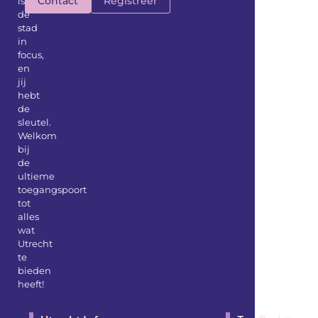
Contact
Registreer
is
de
stad
in
focus,
en
jij
hebt
de
sleutel.
Welkom
bij
de
ultieme
toegangspoort
tot
alles
wat
Utrecht
te
bieden
heeft!