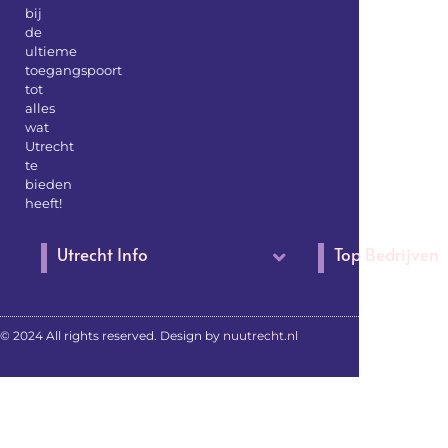
bij
de
ultieme
toegangspoort
tot
alles
wat
Utrecht
te
bieden
heeft!
Utrecht Info
Top Bedrijven
© 2024 All rights reserved. Design by
nuutrecht.nl