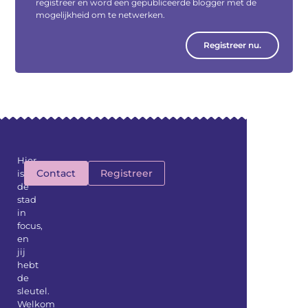
registreer en word een gepubliceerde blogger met de
mogelijkheid om te netwerken.
Registreer nu.
Hier
Contact
Registreer
is
de
stad
in
focus,
en
jij
hebt
de
sleutel.
Welkom