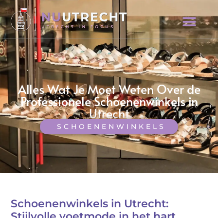
Alles Wat Je Moet Weten Over de
Professionele Schoenenwinkels in
Utrecht
SCHOENENWINKELS
Schoenenwinkels in Utrecht:
Stijlvolle voetmode in het hart