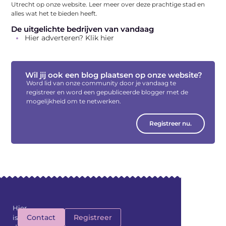
Utrecht op onze website. Leer meer over deze prachtige stad en
alles wat het te bieden heeft.
De uitgelichte bedrijven van vandaag
Hier adverteren? Klik hier
Wil jij ook een blog plaatsen op onze website?
Word lid van onze community door je vandaag te
registreer en word een gepubliceerde blogger met de
mogelijkheid om te netwerken.
Registreer nu.
Hier
Contact
Registreer
is