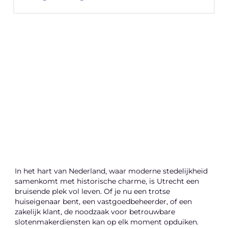
"
Latenu ons aanvangen en ontdekken hoe
lokale reclame uw bedrijfsgroei kan
bevorderen
Laten we beginnen
In het hart van Nederland, waar moderne stedelijkheid
samenkomt met historische charme, is Utrecht een
bruisende plek vol leven. Of je nu een trotse
huiseigenaar bent, een vastgoedbeheerder, of een
zakelijk klant, de noodzaak voor betrouwbare
slotenmakerdiensten kan op elk moment opduiken.