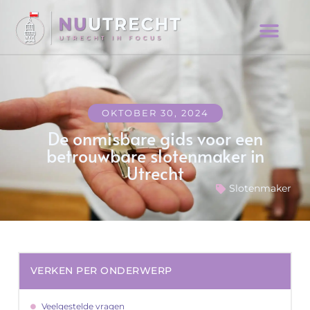
OKTOBER 30, 2024
De onmisbare gids voor een
betrouwbare slotenmaker in
Utrecht
Slotenmaker
VERKEN PER ONDERWERP
Veelgestelde vragen