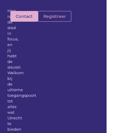
Hier
Contact
Registreer
is
de
stad
in
focus,
en
jij
hebt
de
sleutel.
Welkom
bij
de
ultieme
toegangspoort
tot
alles
wat
Utrecht
te
bieden