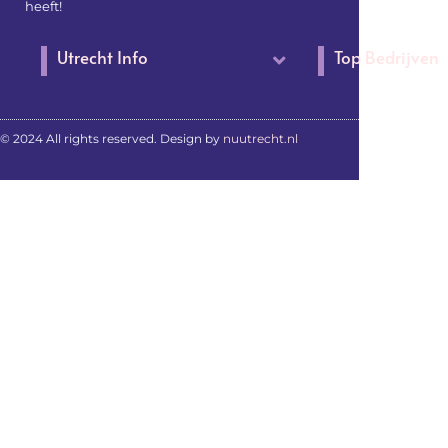
heeft!
Utrecht Info
Top Bedrijven
© 2024 All rights reserved. Design by
nuutrecht.nl