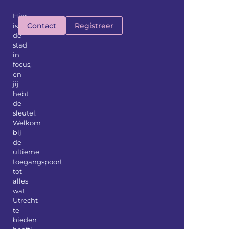
Hier
Contact
Registreer
is
de
stad
in
focus,
en
jij
hebt
de
sleutel.
Welkom
bij
de
ultieme
toegangspoort
tot
alles
wat
Utrecht
te
bieden