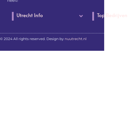
heeft!
Utrecht Info
Top Bedrijven
© 2024 All rights reserved. Design by
nuutrecht.nl