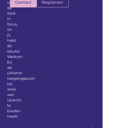
Contact
Registreer
is
de
stad
in
focus,
en
jij
hebt
de
sleutel.
Welkom
bij
de
ultieme
toegangspoort
tot
alles
wat
Utrecht
te
bieden
heeft!