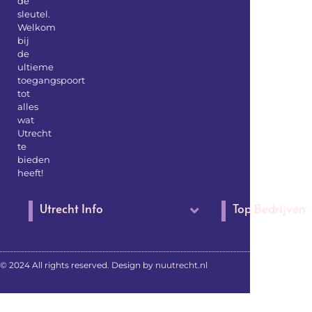
de
sleutel.
Welkom
bij
de
ultieme
toegangspoort
tot
alles
wat
Utrecht
te
bieden
heeft!
Utrecht Info
Top Bedrijven
© 2024 All rights reserved. Design by
nuutrecht.nl