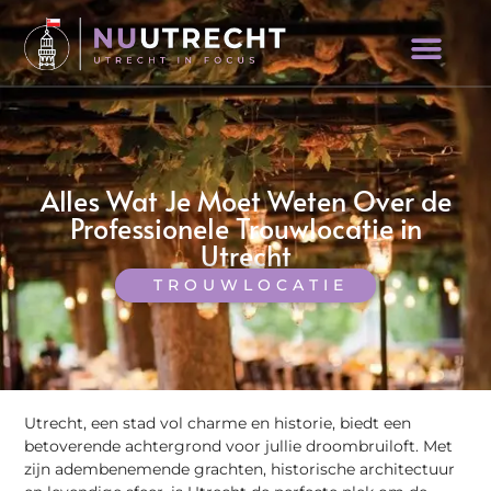
Alles Wat Je Moet Weten Over de
Professionele Trouwlocatie in
Utrecht
TROUWLOCATIE
Utrecht, een stad vol charme en historie, biedt een
betoverende achtergrond voor jullie droombruiloft. Met
zijn adembenemende grachten, historische architectuur