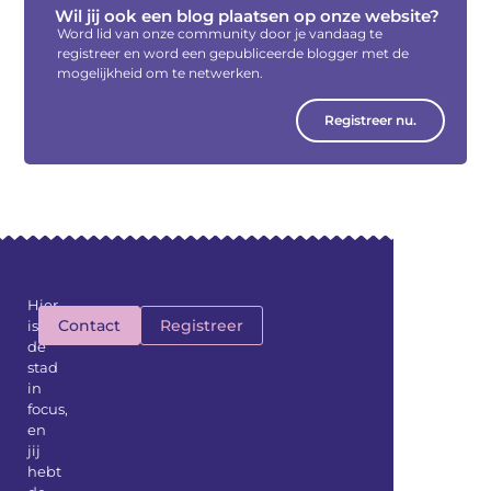
Wil jij ook een blog plaatsen op onze website?
Word lid van onze community door je vandaag te
registreer en word een gepubliceerde blogger met de
mogelijkheid om te netwerken.
Registreer nu.
Hier
Contact
Registreer
is
de
stad
in
focus,
en
jij
hebt