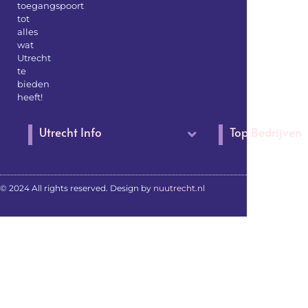
toegangspoort
tot
alles
wat
Utrecht
te
bieden
heeft!
Utrecht Info
Top Bedrijven
© 2024 All rights reserved. Design by
nuutrecht.nl