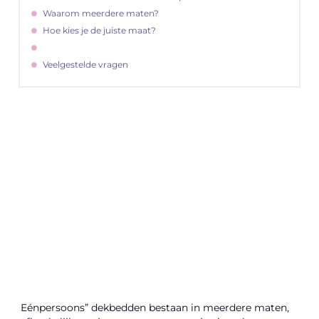
Waarom meerdere maten?
Hoe kies je de juiste maat?
Veelgestelde vragen
"
Latenu ons aanvangen en ontdekken hoe
lokale reclame uw bedrijfsgroei kan
bevorderen
Laten we beginnen
Eénpersoons” dekbedden bestaan in meerdere maten,