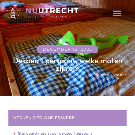
DECEMBER 18, 2025
Dekbed 1 persoons, welke maten
zijn er?
Woonwinkel
VERKEN PER ONDERWERP
Standaardmaten voor dekbed 1 persoons