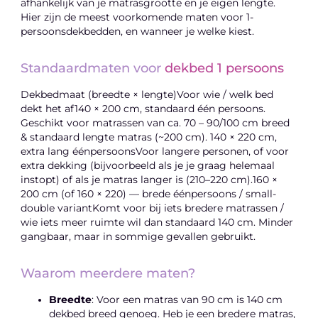
afhankelijk van je matrasgrootte en je eigen lengte.
Hier zijn de meest voorkomende maten voor 1-
persoonsdekbedden, en wanneer je welke kiest.
Standaardmaten voor
dekbed 1 persoons
Dekbedmaat (breedte × lengte)Voor wie / welk bed
dekt het af140 × 200 cm, standaard één persoons.
Geschikt voor matrassen van ca. 70 – 90/100 cm breed
& standaard lengte matras (~200 cm). 140 × 220 cm,
extra lang éénpersoonsVoor langere personen, of voor
extra dekking (bijvoorbeeld als je je graag helemaal
instopt) of als je matras langer is (210–220 cm).160 ×
200 cm (of 160 × 220) — brede éénpersoons / small-
double variantKomt voor bij iets bredere matrassen /
wie iets meer ruimte wil dan standaard 140 cm. Minder
gangbaar, maar in sommige gevallen gebruikt.
Waarom meerdere maten?
Breedte
: Voor een matras van 90 cm is 140 cm
dekbed breed genoeg. Heb je een bredere matras,