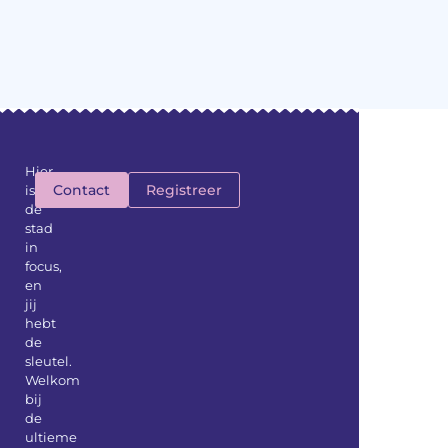
Hier
Contact
Registreer
is
de
stad
in
focus,
en
jij
hebt
de
sleutel.
Welkom
bij
de
ultieme